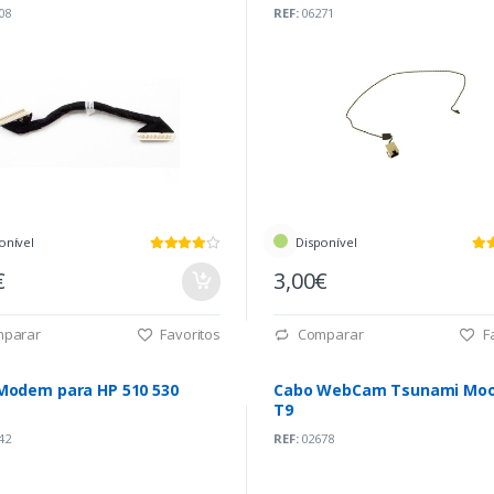
08
REF:
06271
onível
Disponível
€
3,00€
parar
Favoritos
Comparar
Fa
Modem para HP 510 530
Cabo WebCam Tsunami Moo
T9
42
REF:
02678