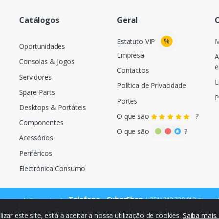
Catálogos
Geral
O
%
Estatuto VIP
M
Oportunidades
Empresa
A
Consolas & Jogos
e
Contactos
Servidores
L
Política de Privacidade
Spare Parts
P
Portes
Desktops & Portáteis
O que são
?
Componentes
O que são
?
Acessórios
Periféricos
Electrónica Consumo
Telefone - CyberShop
(+351) 212 720 013
ara a rede fixa nacional
Chamada
ilizar este site, está a aceitar a nossa utilização de cookies.
Saiba mais
© Cybercash