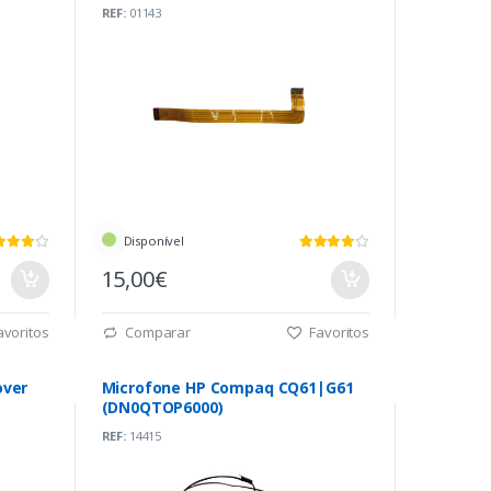
REF:
01143
Disponível
15,00€
voritos
Comparar
Favoritos
ver
Microfone HP Compaq CQ61|G61
(DN0QTOP6000)
REF:
14415