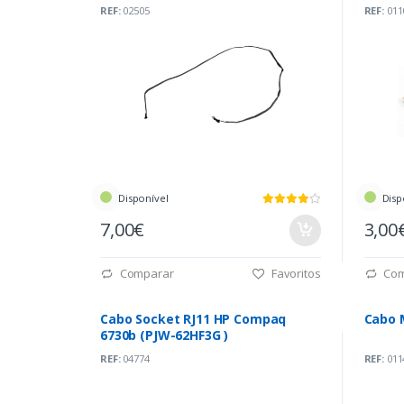
REF:
02505
REF:
011
Disponível
Disp
7,00€
3,00
Comparar
Favoritos
Com
Cabo Socket RJ11 HP Compaq
Cabo 
6730b (PJW-62HF3G )
REF:
04774
REF:
011