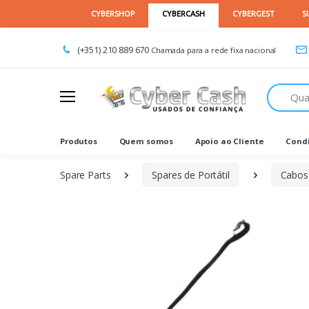
(+351) 210 889 670
Chamada para a rede fixa nacional
Procurar
Produtos
Quem somos
Apoio ao Cliente
Condi
Spare Parts
Spares de Portátil
Cabos