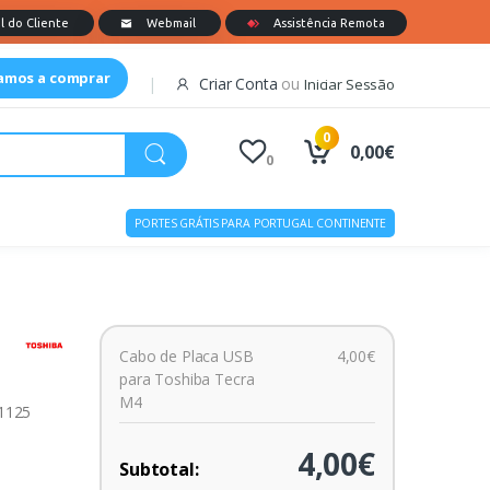
tamos a comprar
Criar Conta
ou
Iniciar Sessão
0
0,00€
0
PORTES GRÁTIS PARA PORTUGAL CONTINENTE
Cabo de Placa USB
4,00€
para Toshiba Tecra
M4
01125
4,00€
Subtotal: