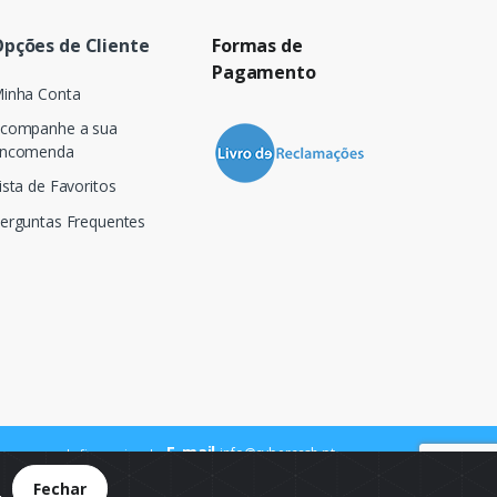
pções de Cliente
Formas de
Pagamento
inha Conta
companhe a sua
ncomenda
ista de Favoritos
erguntas Frequentes
E-mail
info@cybercash.pt
 para a rede fixa nacional
.
Fechar