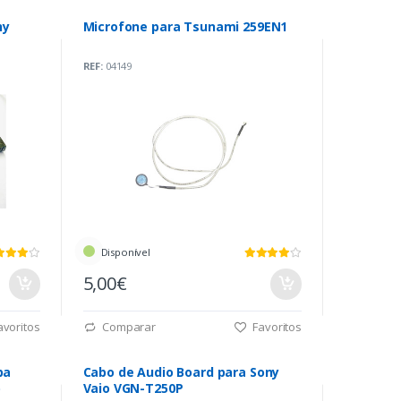
ny
Microfone para Tsunami 259EN1
REF:
04149
Disponível
5,00€
voritos
Comparar
Favoritos
ba
Cabo de Audio Board para Sony
)
Vaio VGN-T250P