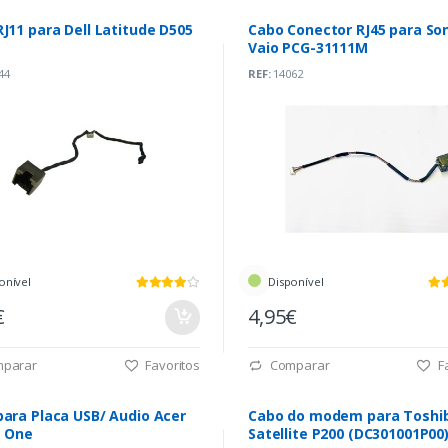
J11 para Dell Latitude D505
Cabo Conector RJ45 para So
Vaio PCG-31111M
44
REF:
14062
onível
Disponível
€
4,95€
parar
Favoritos
Comparar
Fa
para Placa USB/ Audio Acer
Cabo do modem para Toshi
e One
Satellite P200 (DC301001P00