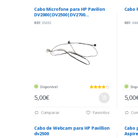
Cabo Microfone para HP Pavilion
Cabo R
DV2000|DV2500|DV2700
(23.42098.004) *
REF:
05692
REF:
044
Disponível
Disp
5,00€
5,00
Comparar
Favoritos
Com
Cabo de Webcam para HP Pavillion
Cabo 
dv2500
Aspir