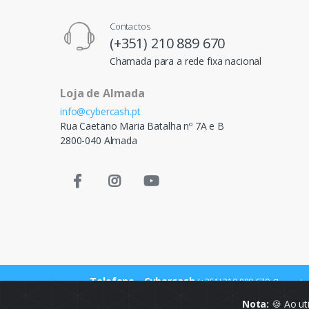
Contactos
(+351) 210 889 670
Chamada para a rede fixa nacional
Loja de Almada
info@cybercash.pt
Rua Caetano Maria Batalha nº 7A e B
2800-040 Almada
Telefone - Cybercash
(+351) 210 889 670
Chamada p
Nota:
🍪 Ao ut