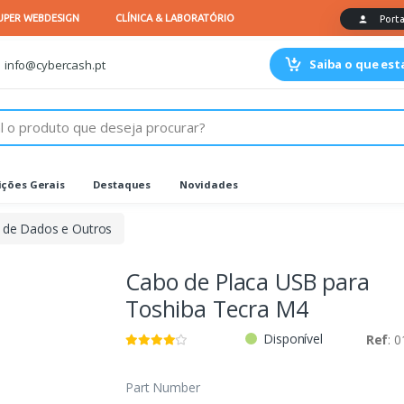
Saiba o que es
info@cybercash.pt
ções Gerais
Destaques
Novidades
 de Dados e Outros
Cabo de Placa USB para
Toshiba Tecra M4
Disponível
Ref
: 
Part Number