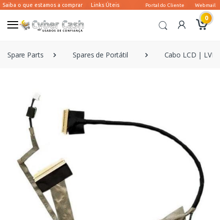
0
Spare Parts
Spares de Portátil
Cabo LCD | LVDS