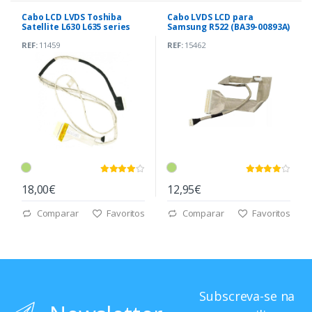
Cabo LCD LVDS Toshiba
Cabo LVDS LCD para
Satellite L630 L635 series
Samsung R522 (BA39-00893A)
(6017B0268701 )
REF:
11459
REF:
15462
18,00€
12,95€
Comparar
Favoritos
Comparar
Favoritos
Subscreva-se na