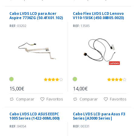
Cabo LVDS LCD para Acer
Cabo Flex LVDS LCD Lenovo
Aspire 7736ZG (50.4FX01.102)
V110-15ISK (450.08B05.0023)
REF:
03202
REF:
13585
15,00€
14,00€
Comparar
Favoritos
Comparar
Favoritos
Cabo LVDS LCD ASUS EEEPC
Cabo LVDS LCD para Asus F3
1005 Series (1422-00ML000)
Series|A3000 Series|
(08G23FC8010U)
REF:
04054
REF:
00331