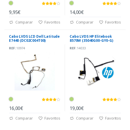
9,95€
14,00€
Comparar
Favoritos
Comparar
Favoritos
Cabo LVDS LCD Dell Latitude
Cabo LVDS HP Elitebook
E7440 (DC02C004T00)
8570W (35040G00-GY0-G)
REF:
10974
REF:
14033
16,00€
19,00€
Comparar
Favoritos
Comparar
Favoritos