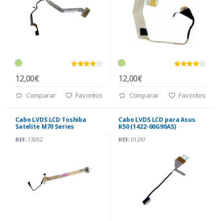
12,00€
12,00€
Comparar
Favoritos
Comparar
Favoritos
Cabo LVDS LCD Toshiba
Cabo LVDS LCD para Asus
Satelite M70 Series
K50 (1422-00G90AS)
(DC020005V00)
REF:
13052
REF:
01297