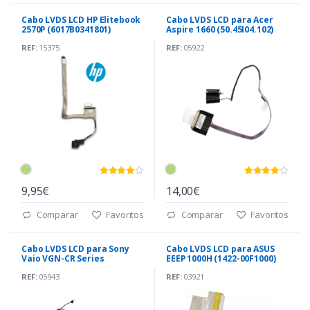
Cabo LVDS LCD HP Elitebook
Cabo LVDS LCD para Acer
2570P (6017B0341801)
Aspire 1660 (50.45I04.102)
REF:
15375
REF:
05922
9,95€
14,00€
Comparar
Favoritos
Comparar
Favoritos
Cabo LVDS LCD para Sony
Cabo LVDS LCD para ASUS
Vaio VGN-CR Series
EEEP 1000H (1422-00F1000)
(DD0GD1LC000)
REF:
05943
REF:
03921