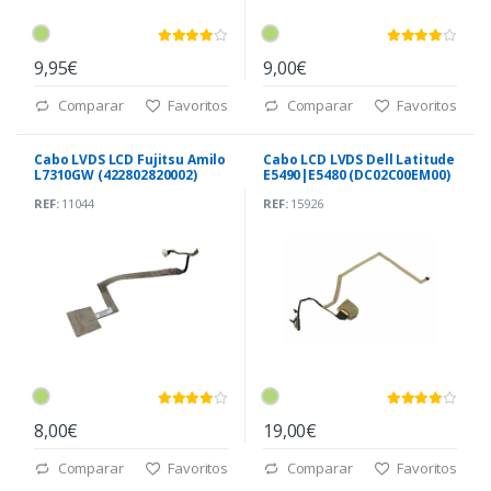
9,95€
9,00€
Comparar
Favoritos
Comparar
Favoritos
Cabo LVDS LCD Fujitsu Amilo
Cabo LCD LVDS Dell Latitude
L7310GW (422802820002)
E5490|E5480 (DC02C00EM00)
REF:
11044
REF:
15926
8,00€
19,00€
Comparar
Favoritos
Comparar
Favoritos