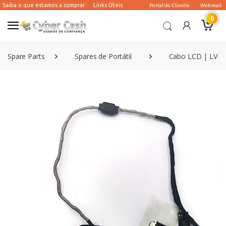
0
Spare Parts
Spares de Portátil
Cabo LCD | LVDS