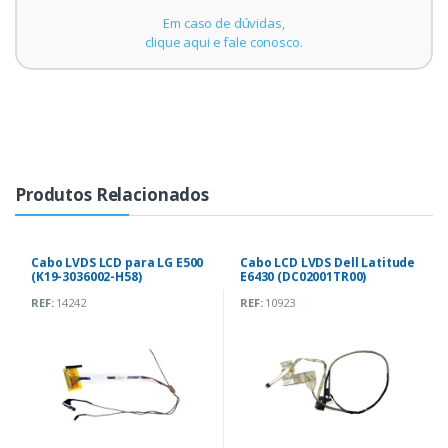
Em caso de dúvidas,
clique aqui e fale conosco.
Produtos Relacionados
Cabo LVDS LCD para LG E500
Cabo LCD LVDS Dell Latitude
(K19-3036002-H58)
E6430 (DC02001TR00)
REF:
14242
REF:
10923