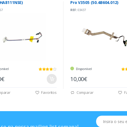
0HA8111NSE)
Pro V3505 (50.4B604.012)
67
REF:
03437
onível
Disponível
0€
10,00€
parar
Favoritos
Comparar
Fa
Email
se na nossa mailing list semanal.