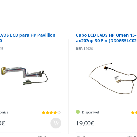
VDS LCD para HP Pavillion
Cabo LCD LVDS HP Omen 15-
0
ax207np 30 Pin (DD0G35LC02
45
REF:
12926
onível
Disponível
0€
19,00€