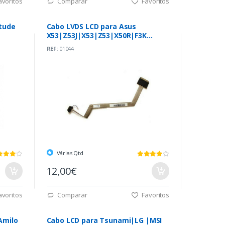
voritos
Comparar
Favoritos
itude
Cabo LVDS LCD para Asus
X53|Z53J|X53|Z53|X50R|F3K
(14G2213FA11M)
REF:
01044
Várias Qtd
12,00€
voritos
Comparar
Favoritos
Amilo
Cabo LCD para Tsunami|LG |MSI