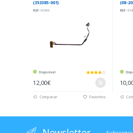
(353385-001)
(08-2
REF:
01043
REF:
010
Disponível
Disp
12,00€
10,0
Comparar
Favoritos
Com
Newsletter
Subscreva-