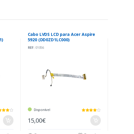
Cabo LVDS LCD para Acer Aspire
1)
5920 (DD0ZD1LC000)
REF:
01056
Disponível
15,00€