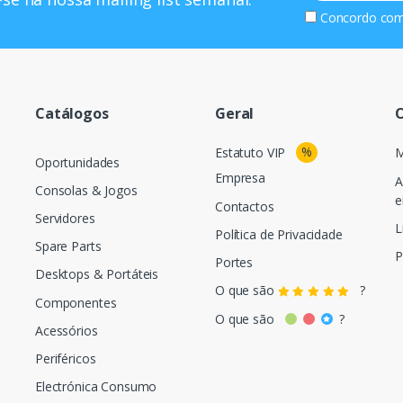
Concordo co
Catálogos
Geral
O
%
Estatuto VIP
M
Oportunidades
Empresa
A
Consolas & Jogos
e
Contactos
Servidores
L
Política de Privacidade
Spare Parts
P
Portes
Desktops & Portáteis
O que são
?
Componentes
O que são
?
Acessórios
Periféricos
Electrónica Consumo