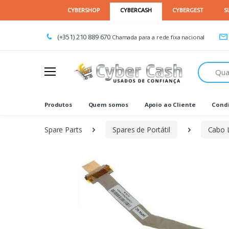
(+351) 210 889 670
Chamada para a rede fixa nacional
Procurar
Produtos
Quem somos
Apoio ao Cliente
Condi
Spare Parts
Spares de Portátil
Cabo 