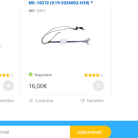
MS-16372 (K19-3036002-H39) *
REF:
02613
Disponível
16,00€
voritos
Comparar
Favoritos
subscrever