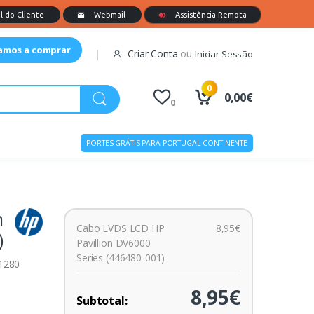
tamos a comprar
Criar Conta
ou
Iniciar Sessão
0
0,00€
0
PORTES GRÁTIS PARA PORTUGAL CONTINENTE
n
Cabo LVDS LCD HP
8,95€
)
Pavillion DV6000
Series (446480-001)
01280
8,95€
Subtotal: