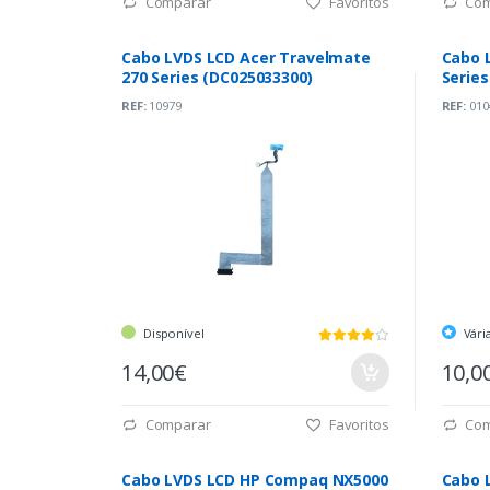
Comparar
Favoritos
Com
Cabo LVDS LCD Acer Travelmate
Cabo 
270 Series (DC025033300)
Serie
REF:
10979
REF:
010
Disponível
Vári
14,00€
10,0
Comparar
Favoritos
Com
Cabo LVDS LCD HP Compaq NX5000
Cabo LVDS LC