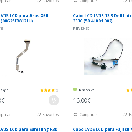
parar
Favoritos
Comparar
Fa
LVDS LCD para Asus X50
Cabo LCD LVDS 13.3 Dell Lat
s (08G25FR8121U)
3330 (50.4LA01.002)
45
REF:
13439
as Qtd
Disponível
0€
16,00€
parar
Favoritos
Comparar
Fa
D para Samsung P30
Cabo LVDS LCD para Fujitsu 