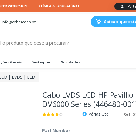
Saiba o que es
info@cybercash.pt
ções Gerais
Destaques
Novidades
LCD | LVDS | LED
Cabo LVDS LCD HP Pavillio
DV6000 Series (446480-001
Várias Qtd
Ref
: 
Part Number