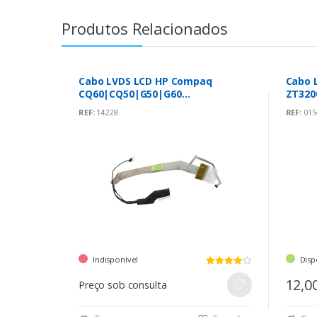
Produtos Relacionados
Cabo LVDS LCD HP Compaq
Cabo L
CQ60|CQ50|G50|G60
ZT320
(50.4AH19.002)
REF:
14228
REF:
015
Indisponível
Disp
12,0
Preço sob consulta