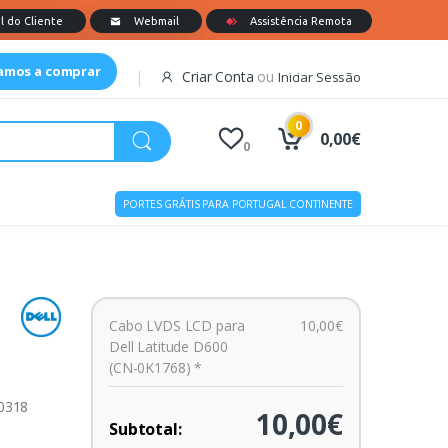
tamos a comprar
Criar Conta
ou
Iniciar Sessão
0
0,00€
0
PORTES GRÁTIS PARA PORTUGAL CONTINENTE
Cabo LVDS LCD para
10,00€
Dell Latitude D600
(CN-0K1768) *
00318
10,00€
Subtotal: