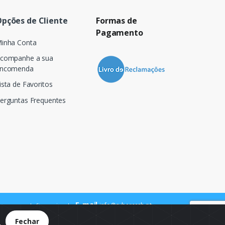
pções de Cliente
Formas de
Pagamento
inha Conta
companhe a sua
ncomenda
ista de Favoritos
erguntas Frequentes
E-mail
info@cybercash.pt
 para a rede fixa nacional
.
Fechar