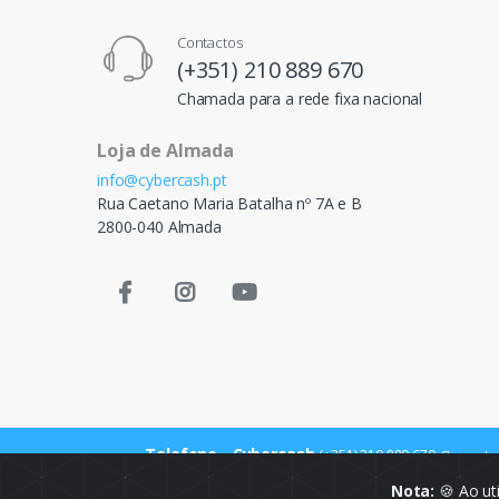
Contactos
(+351) 210 889 670
Chamada para a rede fixa nacional
Loja de Almada
info@cybercash.pt
Rua Caetano Maria Batalha nº 7A e B
2800-040 Almada
Telefone - Cybercash
(+351) 210 889 670
Chamada p
Nota:
🍪 Ao ut