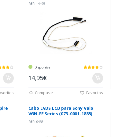
REF:
14495
Disponível
14,95€
voritos
Comparar
Favoritos
pire
Cabo LVDS LCD para Sony Vaio
VGN-FE Series (073-0001-1885)
REF:
04361