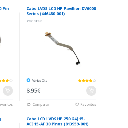
0 Pin
Cabo LVDS LCD HP Pavillion DV6000
Series (446480-001)
REF:
01280
Várias Qtd
8,95€
voritos
Comparar
Favoritos
q
Cabo LCD LVDS HP 250 G4|15-
AC|15-AF 30 Pinos (813959-001)