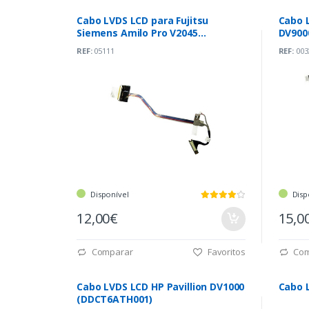
Cabo LVDS LCD para Fujitsu
Cabo L
Siemens Amilo Pro V2045
DV900
(50.4B304.001) *
REF:
05111
REF:
003
Disponível
Disp
12,00€
15,0
Comparar
Favoritos
Com
Cabo LVDS LCD HP Pavillion DV1000
Cabo 
(DDCT6ATH001)