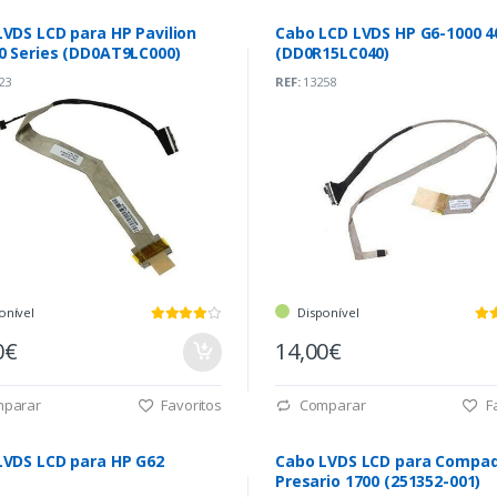
VDS LCD para HP Pavilion
Cabo LCD LVDS HP G6-1000 4
0 Series (DD0AT9LC000)
(DD0R15LC040)
23
REF:
13258
onível
Disponível
0€
14,00€
parar
Favoritos
Comparar
Fa
LVDS LCD para HP G62
Cabo LVDS LCD para Compa
Presario 1700 (251352-001)