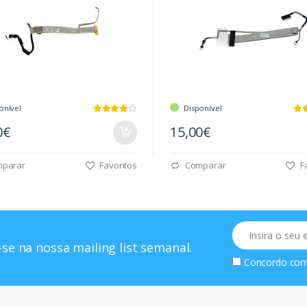
onível
Disponível
0€
15,00€
parar
Favoritos
Comparar
Fa
Email
se na nossa mailing list semanal.
Concordo co