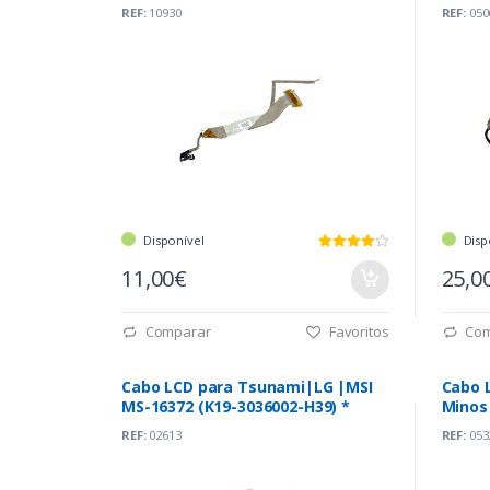
REF:
10930
REF:
050
Disponível
Disp
11,00€
25,0
Comparar
Favoritos
Com
Cabo LCD para Tsunami|LG |MSI
Cabo 
MS-16372 (K19-3036002-H39) *
Minos
REF:
02613
REF:
053