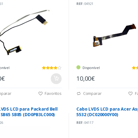
61
REF:
04921
onível
Disponível
0€
10,00€
parar
Favoritos
Comparar
Fa
LVDS LCD para Packard Bell
Cabo LVDS LCD para Acer As
 SB65 SB85 (DD0PB3LC000)
5532 (DC020000Y00)
26
REF:
04117