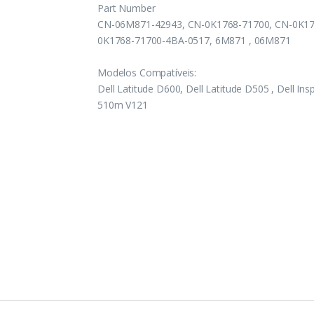
Part Number
CN-06M871-42943, CN-0K1768-71700, CN-0K17
0K1768-71700-4BA-0517, 6M871 , 06M871
Modelos Compatíveis:
Dell Latitude D600, Dell Latitude D505 , Dell Ins
510m V121