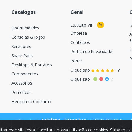
Catálogos
Geral
O
%
Estatuto VIP
M
Oportunidades
Empresa
A
Consolas & Jogos
e
Contactos
Servidores
L
Política de Privacidade
Spare Parts
P
Portes
Desktops & Portáteis
O que são
?
Componentes
O que são
?
Acessórios
Periféricos
Electrónica Consumo
Telefone - CyberShop
(+351) 212 720 013
ara a rede fixa nacional
Chamada
ilizar este site, está a aceitar a nossa utilização de cookies.
Saiba mais
© Cybercash