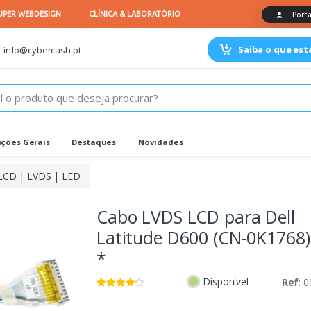
Saiba o que es
info@cybercash.pt
ções Gerais
Destaques
Novidades
LCD | LVDS | LED
Cabo LVDS LCD para Dell
Latitude D600 (CN-0K1768)
*
Disponível
Ref
: 