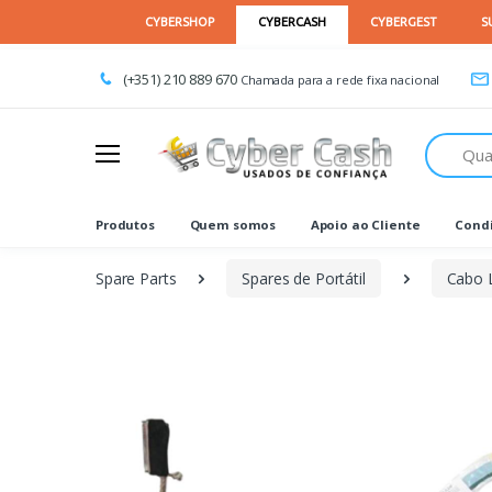
(+351) 210 889 670
Chamada para a rede fixa nacional
Procurar
Produtos
Quem somos
Apoio ao Cliente
Condi
Spare Parts
Spares de Portátil
Cabo 