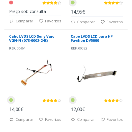
Preço sob consulta
14,95€
Comparar
Favoritos
Comparar
Favoritos
Cabo LVDS LCD Sony Vaio
Cabo LVDS LCD para HP
VGN-N (073-0002-248)
Pavilion DV5000
(DC020006G00)
REF:
00464
REF:
00322
14,00€
12,00€
Comparar
Favoritos
Comparar
Favoritos