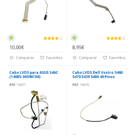
10,00€
8,95€
Comparar
Favoritos
Comparar
Favoritos
Cabo LVDS para ASUS S46C
Cabo LVDS Dell Vostro 5460
(14005-00590100)
5470 5439 5480 40 Pinos
(03T95G)
REF:
14071
REF:
14676