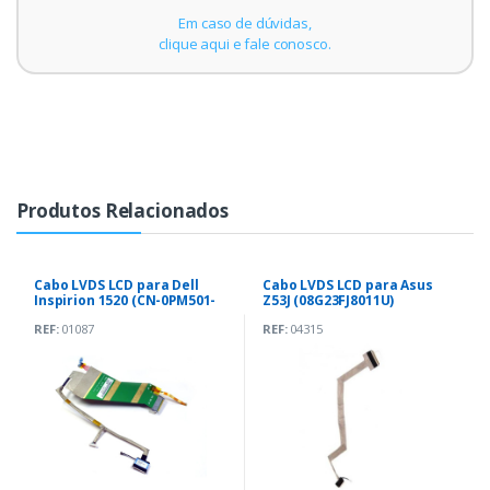
Em caso de dúvidas,
clique aqui e fale conosco.
Produtos Relacionados
Cabo LVDS LCD para Dell
Cabo LVDS LCD para Asus
Inspirion 1520 (CN-0PM501-
Z53J (08G23FJ8011U)
00842-782-4153)
REF:
01087
REF:
04315