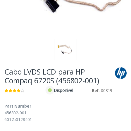
Cabo LVDS LCD para HP
Compaq 6720S (456802-001)
Disponível
Ref
: 00319
Part Number
456802-001
6017b0128401