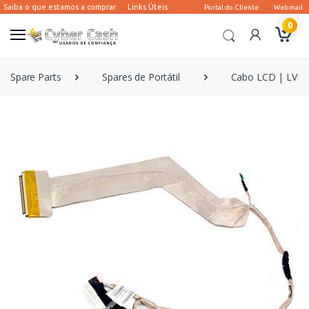
0
Spare Parts
Spares de Portátil
Cabo LCD | LVDS