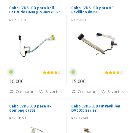
Cabo LVDS LCD para Dell
Cabo LVDS LCD para HP
Latitude D600 (CN-0K1768) *
Pavillion dv2500
(50.4S519.001)
REF:
00318
REF:
02531
10,00€
15,00€
Comparar
Favoritos
Comparar
Favoritos
Cabo LVDS LCD para HP
Cabo LVDS LCD HP Pavillion
Compaq 6735S
DV6000 Series
(6017B0152001)
(DDAT8ALC0041A)
REF:
01553
REF:
12748