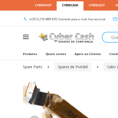
(+351) 210 889 670
Chamada para a rede fixa nacional
Procurar
Produtos
Quem somos
Apoio ao Cliente
Condi
Spare Parts
Spares de Portátil
Cabo 