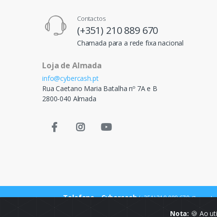
Contactos
(+351) 210 889 670
Chamada para a rede fixa nacional
Loja de Almada
info@cybercash.pt
Rua Caetano Maria Batalha nº 7A e B
2800-040 Almada
Telefone - Cybercash
(+351) 210 889 670
Chamada p
Nota:
🍪 Ao ut