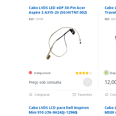
Cabo LVDS LED eDP 30-Pin Acer
Cabo 
Aspire 3 A315-23 (50.HVTN7.002)
Trave
REF:
13199
REF:
051
Indisponível
Disp
12,0
Preço sob consulta
Comparar
Favoritos
Com
Cabo LVDS LCD para Dell Inspiron
Cabo 
Mini 910 (CN-0H243J-12960)
M30X 