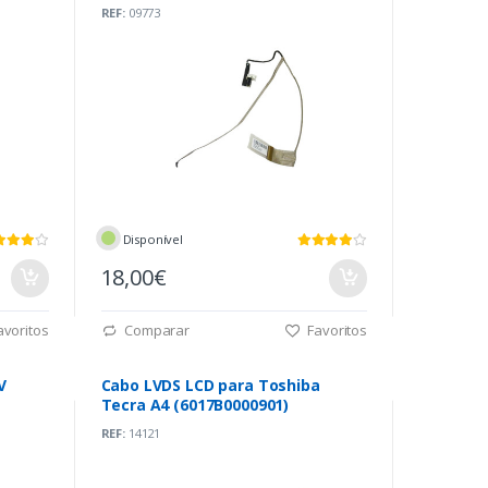
REF:
09773
Disponível
18,00€
voritos
Comparar
Favoritos
V
Cabo LVDS LCD para Toshiba
Tecra A4 (6017B0000901)
REF:
14121