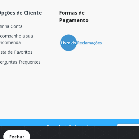
pções de Cliente
Formas de
Pagamento
inha Conta
companhe a sua
ncomenda
ista de Favoritos
erguntas Frequentes
E-mail
info@cybercash.pt
 para a rede fixa nacional
.
Fechar