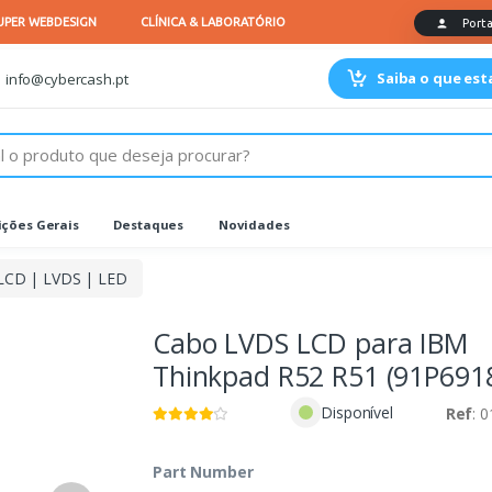
Saiba o que es
info@cybercash.pt
ções Gerais
Destaques
Novidades
LCD | LVDS | LED
Cabo LVDS LCD para IBM
Thinkpad R52 R51 (91P691
Disponível
Ref
: 
Part Number