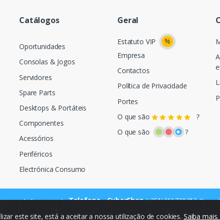
Catálogos
Geral
O
%
Estatuto VIP
M
Oportunidades
Empresa
A
Consolas & Jogos
e
Contactos
Servidores
L
Política de Privacidade
Spare Parts
P
Portes
Desktops & Portáteis
O que são
?
Componentes
O que são
?
Acessórios
Periféricos
Electrónica Consumo
Telefone - CyberShop
(+351) 212 720 013
ara a rede fixa nacional
Chamada
ilizar este site, está a aceitar a nossa utilização de cookies.
Saiba mais
© Cybercash