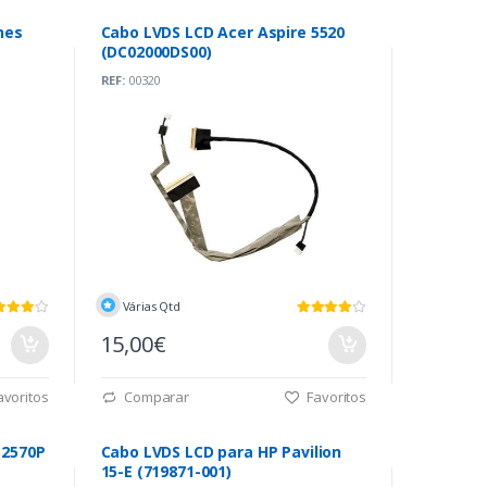
nes
Cabo LVDS LCD Acer Aspire 5520
(DC02000DS00)
REF:
00320
Várias Qtd
15,00€
voritos
Comparar
Favoritos
 2570P
Cabo LVDS LCD para HP Pavilion
15-E (719871-001)