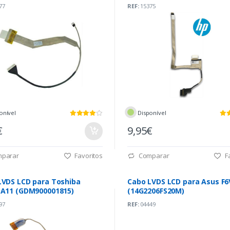
77
REF:
15375
onível
Disponível
€
9,95€
parar
Favoritos
Comparar
Fa
LVDS LCD para Toshiba
Cabo LVDS LCD para Asus F6
 A11 (GDM900001815)
(14G2206FS20M)
97
REF:
04449