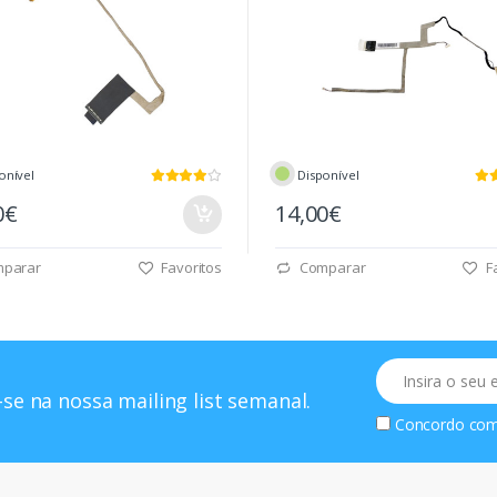
onível
Disponível
0€
14,00€
parar
Favoritos
Comparar
Fa
Email
se na nossa mailing list semanal.
Concordo co