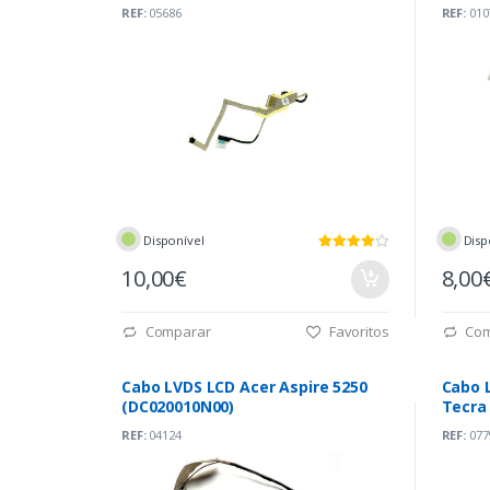
REF:
05686
REF:
010
Disponível
Disp
10,00€
8,00
Comparar
Favoritos
Com
Cabo LVDS LCD Acer Aspire 5250
Cabo 
(DC020010N00)
Tecra
REF:
04124
REF:
077