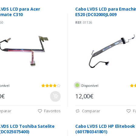
LVDS LCD para Acer
Cabo LVDS LCD para Emachi
lmate C310
E520 (DC02000JL009
50
REF:
01136
onível
Disponível
0€
12,00€
parar
Favoritos
Comparar
Fa
LVDS LCD Toshiba Satelite
Cabo LVDS LCD HP Elitebook
(DC025075400)
(6017B0341801)