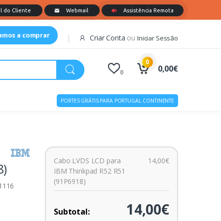
tamos a comprar
Criar Conta
ou
Iniciar Sessão
0
0,00€
0
PORTES GRÁTIS PARA PORTUGAL CONTINENTE
Cabo LVDS LCD para
14,00€
8)
IBM Thinkpad R52 R51
(91P6918)
01116
14,00€
Subtotal: