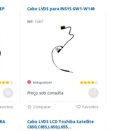
EEP
Cabo LVDS para INSYS GW1-W149
REF:
13467
Indisponível
Preço sob consulta
voritos
Comparar
Favoritos
CRA
Cabo LVDS LCD Toshiba Satellite
C650,C655,L650,L655