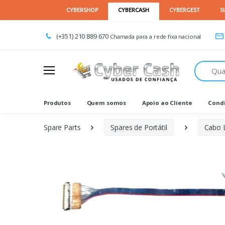
(+351) 210 889 670
Chamada para a rede fixa nacional
Procurar
Produtos
Quem somos
Apoio ao Cliente
Condi
Spare Parts
Spares de Portátil
Cabo 