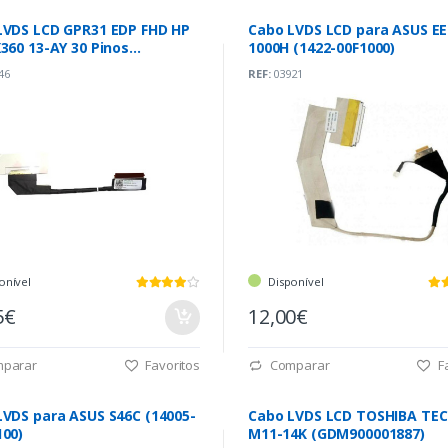
LVDS LCD GPR31 EDP FHD HP
Cabo LVDS LCD para ASUS E
360 13-AY 30 Pinos
1000H (1422-00F1000)
C00OV00)
46
REF:
03921
onível
Disponível
5€
12,00€
parar
Favoritos
Comparar
Fa
LVDS para ASUS S46C (14005-
Cabo LVDS LCD TOSHIBA TE
100)
M11-14K (GDM900001887)