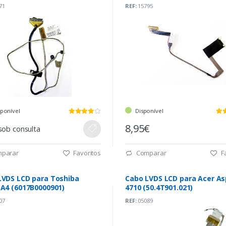
71
REF:
15795
sponível
Disponível
8,95€
sob consulta
parar
Favoritos
Comparar
Fa
LVDS LCD para Toshiba
Cabo LVDS LCD para Acer As
 A4 (6017B0000901)
4710 (50.4T901.021)
07
REF:
05089