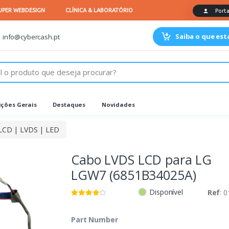
Saiba o que es
info@cybercash.pt
ções Gerais
Destaques
Novidades
LCD | LVDS | LED
Cabo LVDS LCD para LG
LGW7 (6851B34025A)
Disponível
Ref
: 
Part Number