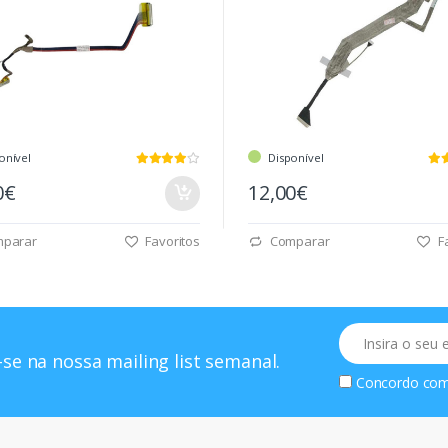
onível
Disponível
0€
12,00€
parar
Favoritos
Comparar
Fa
Email
se na nossa mailing list semanal.
Concordo co