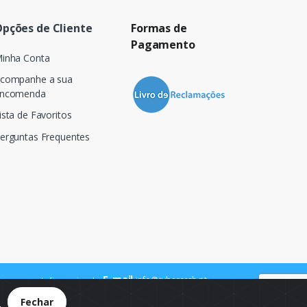
pções de Cliente
Formas de
Pagamento
inha Conta
companhe a sua
ncomenda
ista de Favoritos
erguntas Frequentes
E-mail
info@cybercash.pt
 para a rede fixa nacional
.
Fechar