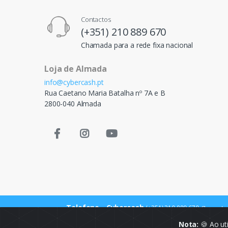
Contactos
(+351) 210 889 670
Chamada para a rede fixa nacional
Loja de Almada
info@cybercash.pt
Rua Caetano Maria Batalha nº 7A e B
2800-040 Almada
Telefone - Cybercash
(+351) 210 889 670
Chamada p
Nota:
🍪 Ao ut