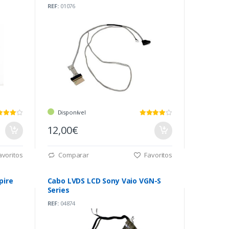
(6017B0265501)
REF:
01076
Disponível
12,00€
voritos
Comparar
Favoritos
pire
Cabo LVDS LCD Sony Vaio VGN-S
Series
REF:
04874