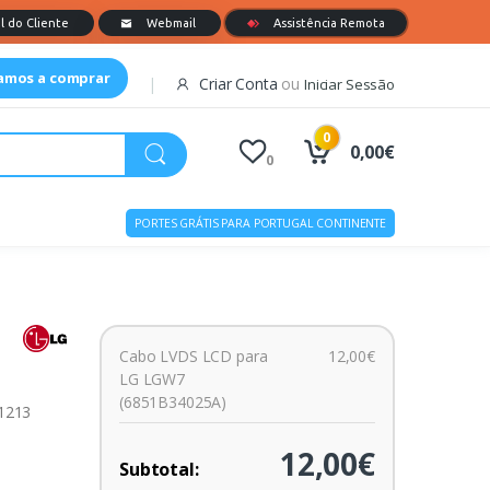
tamos a comprar
Criar Conta
ou
Iniciar Sessão
0
0,00€
0
PORTES GRÁTIS PARA PORTUGAL CONTINENTE
Cabo LVDS LCD para
12,00€
LG LGW7
(6851B34025A)
01213
12,00€
Subtotal: