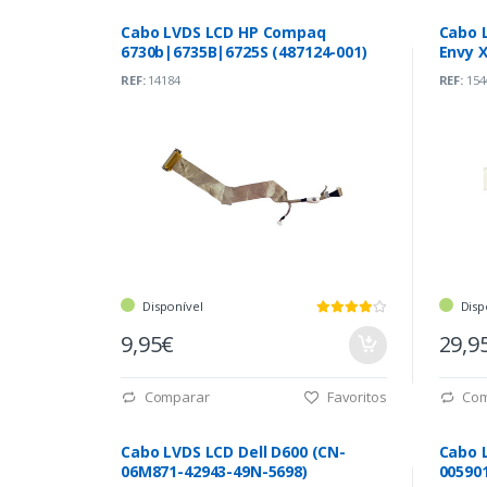
Cabo LVDS LCD HP Compaq
Cabo 
6730b|6735B|6725S (487124-001)
Envy X
(DC02
REF:
14184
REF:
154
Disponível
Disp
9,95€
29,9
Comparar
Favoritos
Com
Cabo LVDS LCD Dell D600 (CN-
Cabo 
06M871-42943-49N-5698)
00590