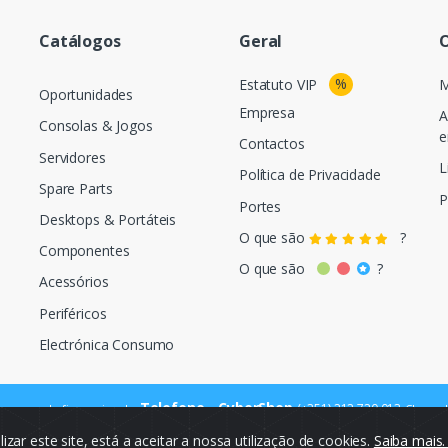
Catálogos
Geral
O
%
Estatuto VIP
M
Oportunidades
Empresa
A
Consolas & Jogos
e
Contactos
Servidores
L
Política de Privacidade
Spare Parts
P
Portes
Desktops & Portáteis
O que são
?
Componentes
O que são
?
Acessórios
Periféricos
Electrónica Consumo
Telefone - CyberShop
(+351) 212 720 013
ara a rede fixa nacional
Chamada
ilizar este site, está a aceitar a nossa utilização de cookies.
Saiba mais
© Cybercash