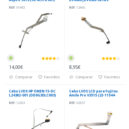
(DDAT8ALC0041A)
REF:
01483
REF:
12465
14,00€
8,95€
Comparar
Favoritos
Comparar
Favoritos
Cabo LVDS HP OMEN 15-DC
Cabo LVDS LCD para Fujitsu
L24382-001 (DD0G3DLC003)
Amilo Pro V3515 (22-11544-
30 Pin
72)
REF:
12263
REF:
02637