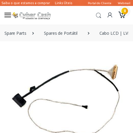
0
Spare Parts
Spares de Portátil
Cabo LCD | LVDS