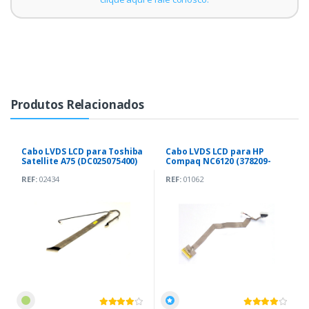
Produtos Relacionados
Cabo LVDS LCD para Toshiba
Cabo LVDS LCD para HP
Satellite A75 (DC025075400)
Compaq NC6120 (378209-
001)
REF:
02434
REF:
01062