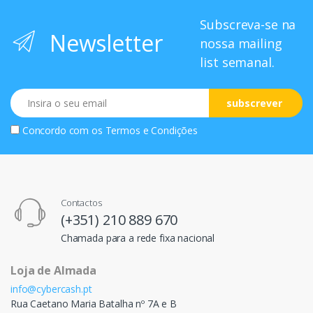
Subscreva-se na
Newsletter
nossa mailing
list semanal.
Email
subscrever
Concordo com os
Termos e Condições
Contactos
(+351) 210 889 670
Chamada para a rede fixa nacional
Loja de Almada
info@cybercash.pt
Rua Caetano Maria Batalha nº 7A e B