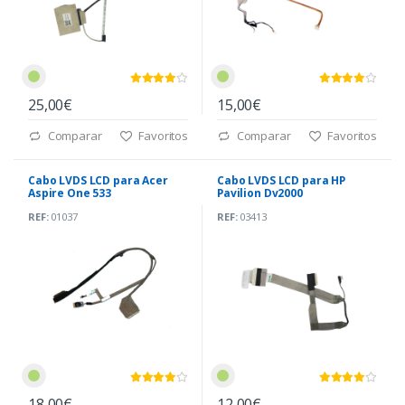
25,00€
15,00€
Comparar
Favoritos
Comparar
Favoritos
Cabo LVDS LCD para Acer
Cabo LVDS LCD para HP
Aspire One 533
Pavilion Dv2000
(DC02C001330)
REF:
01037
REF:
03413
18,00€
12,00€