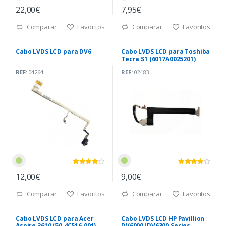
22,00€
7,95€
Comparar
Favoritos
Comparar
Favoritos
Cabo LVDS LCD para DV6
Cabo LVDS LCD para Toshiba
Tecra S1 (6017A0025201)
REF:
04264
REF:
02483
12,00€
9,00€
Comparar
Favoritos
Comparar
Favoritos
Cabo LVDS LCD para Acer
Cabo LVDS LCD HP Pavillion
Aspire 3610 (50.4C516.001)
DV6000|DV6300 Series