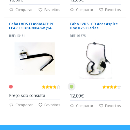
Comparar
Favoritos
Comparar
Favoritos
Cabo LVDS CLASSMATE PC
Cabo LVDS LCD Acer Aspire
LEAP T304 SF20PA6W (14-
One D250 Series
212PXB7100)
(DC02000SB50)
REF:
13481
REF:
01675
Preço sob consulta
12,00€
Comparar
Favoritos
Comparar
Favoritos