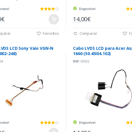
onível
Disponível
0€
14,00€
parar
Favoritos
Comparar
Fa
LVDS LCD Sony Vaio VGN-N
Cabo LVDS LCD para Acer As
002-248)
1660 (50.45I04.102)
64
REF:
05922
onível
Disponível