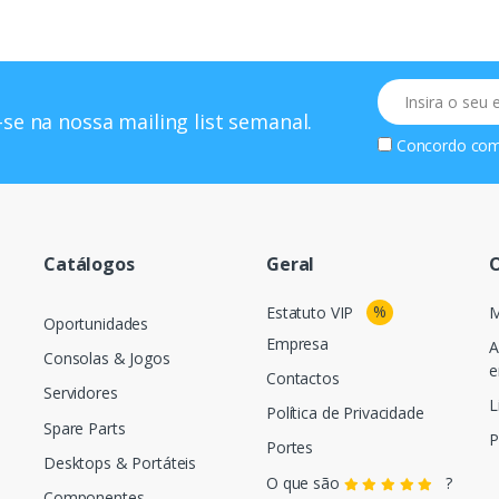
Email
se na nossa mailing list semanal.
Concordo co
Catálogos
Geral
O
%
Estatuto VIP
M
Oportunidades
Empresa
A
Consolas & Jogos
e
Contactos
Servidores
L
Política de Privacidade
Spare Parts
P
Portes
Desktops & Portáteis
O que são
?
Componentes