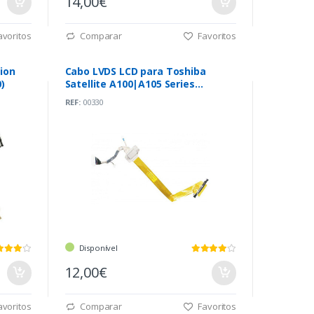
14,00€
voritos
Comparar
Favoritos
ion
Cabo LVDS LCD para Toshiba
)
Satellite A100|A105 Series
(6017B0050801)
REF:
00330
Disponível
12,00€
voritos
Comparar
Favoritos