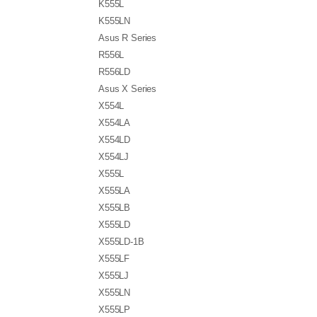
K555L
K555LN
Asus R Series
R556L
R556LD
Asus X Series
X554L
X554LA
X554LD
X554LJ
X555L
X555LA
X555LB
X555LD
X555LD-1B
X555LF
X555LJ
X555LN
X555LP