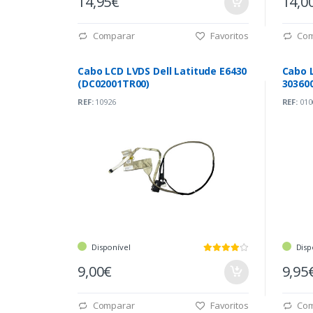
14,95€
14,0
Comparar
Favoritos
Com
Cabo LCD LVDS Dell Latitude E6430
Cabo 
(DC02001TR00)
30360
REF:
10926
REF:
010
Disponível
Disp
9,00€
9,95
Comparar
Favoritos
Com