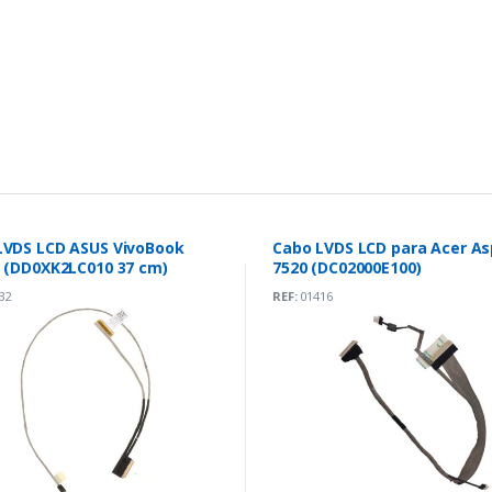
LVDS LCD ASUS VivoBook
Cabo LVDS LCD para Acer As
K571LI (DD0XK2LC010 37 cm)
7520 (DC02000E100)
32
REF:
01416