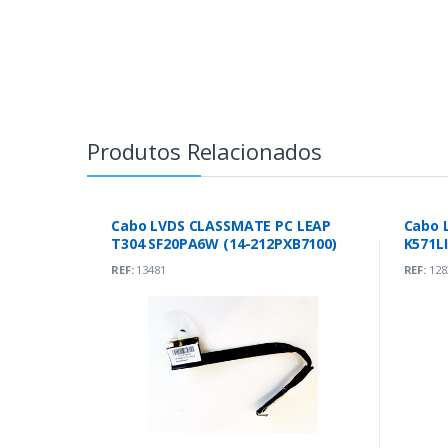
Produtos Relacionados
Cabo LVDS CLASSMATE PC LEAP
Cabo 
T304 SF20PA6W (14-212PXB7100)
REF:
13481
REF:
128