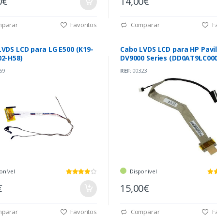
0€
14,00€
parar
Favoritos
Comparar
Fa
LVDS LCD para LG E500 (K19-
Cabo LVDS LCD para HP Pavil
02-H58)
DV9000 Series (DD0AT9LC000
69
REF:
00323
onível
Disponível
€
15,00€
parar
Favoritos
Comparar
Fa