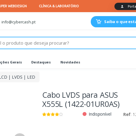
Saiba o que es
info@cybercash.pt
ções Gerais
Destaques
Novidades
LCD | LVDS | LED
Cabo LVDS para ASUS
X555L (1422-01UR0AS)
Indisponível
Ref
: 