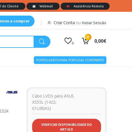
tamos a comprar
Criar Conta
ou
Iniciar Sessão
0
0,00€
0
PORTES GRÁTIS PARA PORTUGAL CONTINENTE
Cabo LVDS para ASUS
X555L (1422-
01UR0AS)
12324
VERIFICAR DISPONIBILIDADE DO
ARTIGO