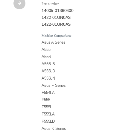
Part number:
14005-01360600
1422-01UN0AS
1422-01UR0AS
Modelos Compatíveis:
Asus A Series
A555
A555L
A555LB
A555LD
A555LN
Asus F Series
F554LA
F555
F555L
F555LA
F555LD
Asus K Series