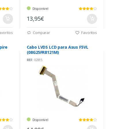
Disponível
13,95€
voritos
Comparar
Favoritos
pire
Cabo LVDS LCD para Asus F5VL
(08G25FR8121M)
REF:
02815
Disponível