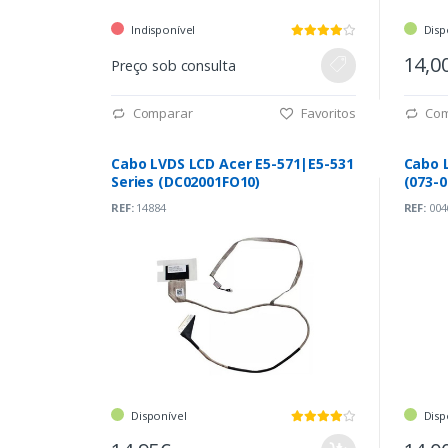
Indisponível
Disp
14,0
Preço sob consulta
Comparar
Favoritos
Com
Cabo LVDS LCD Acer E5-571|E5-531
Cabo 
Series (DC02001FO10)
(073-0
REF:
14884
REF:
004
Disponível
Disp