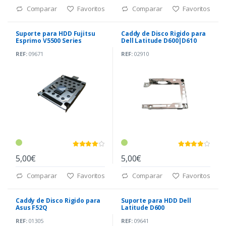
Comparar
Favoritos
Comparar
Favoritos
Suporte para HDD Fujitsu
Caddy de Disco Rigido para
Esprimo V5500 Series
Dell Latitude D600|D610
(PP05L)
REF:
09671
REF:
02910
5,00€
5,00€
Comparar
Favoritos
Comparar
Favoritos
Caddy de Disco Rigido para
Suporte para HDD Dell
Asus F52Q
Latitude D600
REF:
01305
REF:
09641