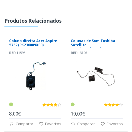
Produtos Relacionados
Coluna direita Acer Aspire
Colunas de Som Toshiba
5732 (PK230009X00)
Satellite
C855|C850|L850|L875
REF:
11593
REF:
13106
(PK230005O00)
8,00€
10,00€
Comparar
Favoritos
Comparar
Favoritos