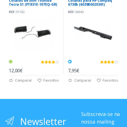
Colunas de Som Toshiba
Colunas para HP Compaq
Tecra S1 (PT831E-107EQ-GR)
6730b (6039B0020301)
REF:
01182
REF:
04640
12,00€
7,95€
Comparar
Favoritos
Comparar
Favoritos
Subscreva-se na
Newsletter
nossa mailing