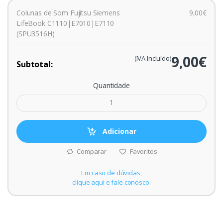
Colunas de Som Fujitsu Siemens
9,00€
LifeBook C1110|E7010|E7110
(SPU3516H)
9,00€
(IVA Incluído)
Subtotal:
Quantidade
Adicionar
Comparar
Favoritos
Em caso de dúvidas,
clique aqui e fale conosco.