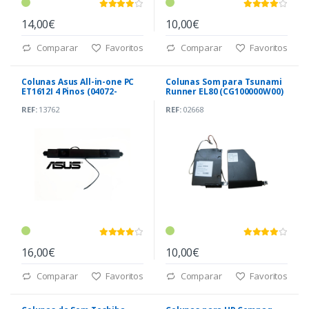
14,00€
10,00€
Comparar
Favoritos
Comparar
Favoritos
Colunas Asus All-in-one PC
Colunas Som para Tsunami
ET1612I 4 Pinos (04072-
Runner EL80 (CG100000W00)
00450000)
REF:
13762
REF:
02668
16,00€
10,00€
Comparar
Favoritos
Comparar
Favoritos