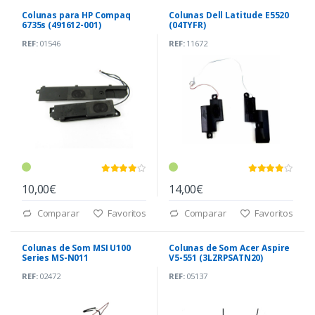
Colunas para HP Compaq
Colunas Dell Latitude E5520
6735s (491612-001)
(04TYFR)
REF:
01546
REF:
11672
10,00€
14,00€
Comparar
Favoritos
Comparar
Favoritos
Colunas de Som MSI U100
Colunas de Som Acer Aspire
Series MS-N011
V5-551 (3LZRPSATN20)
REF:
02472
REF:
05137