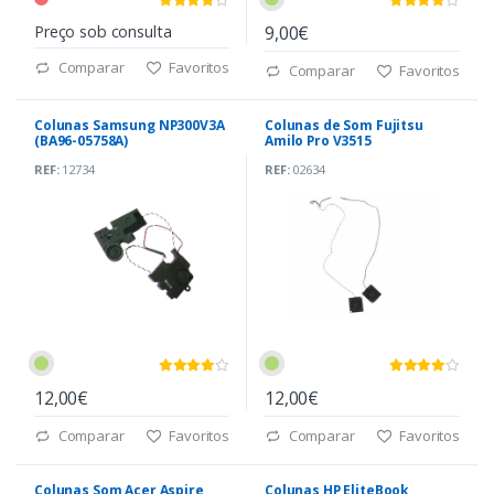
Preço sob consulta
9,00€
Comparar
Favoritos
Comparar
Favoritos
Colunas Samsung NP300V3A
Colunas de Som Fujitsu
(BA96-05758A)
Amilo Pro V3515
REF:
12734
REF:
02634
12,00€
12,00€
Comparar
Favoritos
Comparar
Favoritos
Colunas Som Acer Aspire
Colunas HP EliteBook