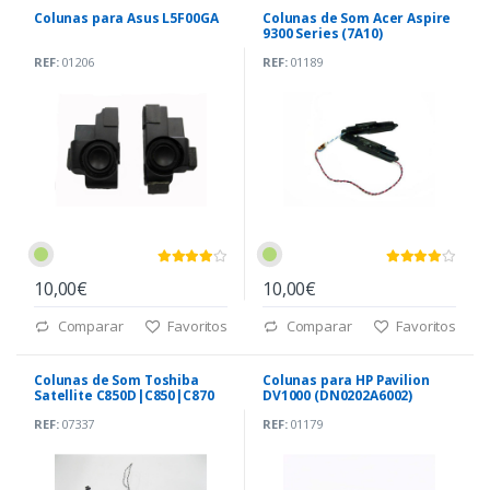
Colunas para Asus L5F00GA
Colunas de Som Acer Aspire
9300 Series (7A10)
REF:
01206
REF:
01189
10,00€
10,00€
Comparar
Favoritos
Comparar
Favoritos
Colunas de Som Toshiba
Colunas para HP Pavilion
Satellite C850D|C850|C870
DV1000 (DN0202A6002)
(2014VMGE-5)
REF:
07337
REF:
01179