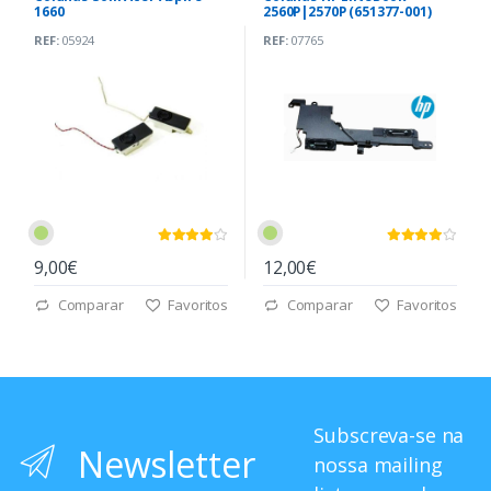
1660
2560P|2570P (651377-001)
REF:
05924
REF:
07765
9,00€
12,00€
Comparar
Favoritos
Comparar
Favoritos
Subscreva-se na
Newsletter
nossa mailing