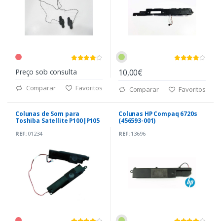
Preço sob consulta
10,00€
Comparar
Favoritos
Comparar
Favoritos
Colunas de Som para
Colunas HP Compaq 6720s
Toshiba Satellite P100|P105
(456593-001)
REF:
01234
REF:
13696