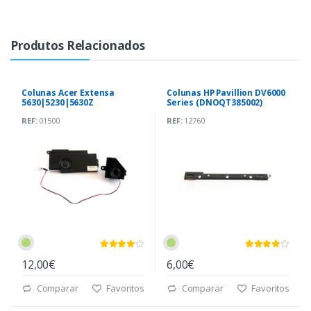
Produtos Relacionados
Colunas Acer Extensa
Colunas HP Pavillion DV6000
5630|5230|5630Z
Series (DNOQT385002)
(23.40378.002)
REF:
01500
REF:
12760
12,00€
6,00€
Comparar
Favoritos
Comparar
Favoritos