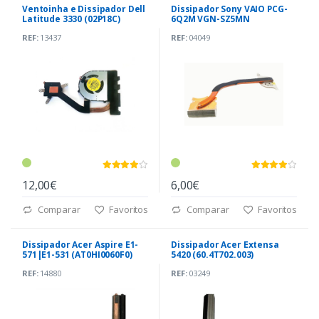
Ventoinha e Dissipador Dell
Dissipador Sony VAIO PCG-
Latitude 3330 (02P18C)
6Q2M VGN-SZ5MN
REF:
13437
REF:
04049
12,00€
6,00€
Comparar
Favoritos
Comparar
Favoritos
Dissipador Acer Aspire E1-
Dissipador Acer Extensa
571|E1-531 (AT0HI0060F0)
5420 (60.4T702.003)
REF:
14880
REF:
03249