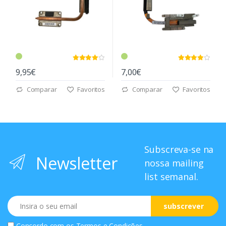
9,95€
7,00€
Comparar
Favoritos
Comparar
Favoritos
Subscreva-se na
Newsletter
nossa mailing
list semanal.
Email
subscrever
Concordo com os
Termos e Condições