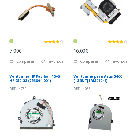
7,00€
16,00€
Comparar
Favoritos
Comparar
Favoritos
Ventoinha HP Pavilion 15-G |
Ventoinha para Asus S46C
HP 250 G3 (753894-001)
(13GNTJ1AM010-1)
REF:
14750
REF:
14068