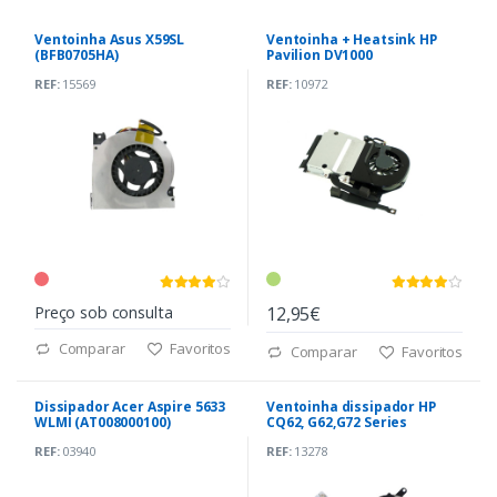
Ventoinha Asus X59SL
Ventoinha + Heatsink HP
(BFB0705HA)
Pavilion DV1000
(3ICT6TATP01)
REF:
15569
REF:
10972
Preço sob consulta
12,95€
Comparar
Favoritos
Comparar
Favoritos
Dissipador Acer Aspire 5633
Ventoinha dissipador HP
WLMI (AT008000100)
CQ62, G62,G72 Series
(612354-001)
REF:
03940
REF:
13278