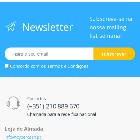
Subscreva-se na
Newsletter
nossa mailing
list semanal.
Email
subscrever
Concordo com os
Termos e Condições
Contactos
(+351) 210 889 670
Chamada para a rede fixa nacional
Loja de Almada
info@cybercash.pt