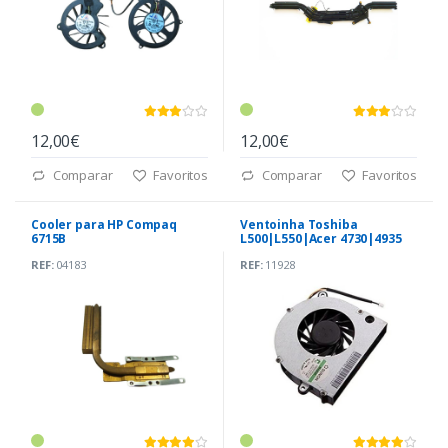
12,00€
12,00€
Comparar
Favoritos
Comparar
Favoritos
Cooler para HP Compaq
Ventoinha Toshiba
6715B
L500|L550|Acer 4730|4935
(DC280004TS0)
REF:
04183
REF:
11928