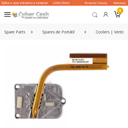
0
Spare Parts
Spares de Portátil
Coolers | Ventoin