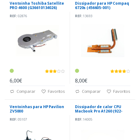
Ventoinha Toshiba Satellite
Dissipador para HP Compaq
PRO 4600 (G36610134026)
6720s (456605-001)
REF:
02876
REF:
13693
6,00€
8,00€
Comparar
Favoritos
Comparar
Favoritos
Ventoinhas para HP Pavilion
Dissipador de calor CPU
ZV5000
Macbook Pro A1260 (922-
8352)
REF:
05107
REF:
14005