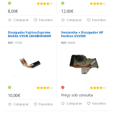
8,00€
12,00€
Comparar
Favoritos
Comparar
Favoritos
Dissipador Fujitsu Esprimo
Ventoinha + Dissipador HP
Mobile V5535 (6043B0036001
Pavilion DV2500
A03)
(60.4S507.001)
REF:
13183
REF:
05690
10,00€
Preço sob consulta
Comparar
Favoritos
Comparar
Favoritos