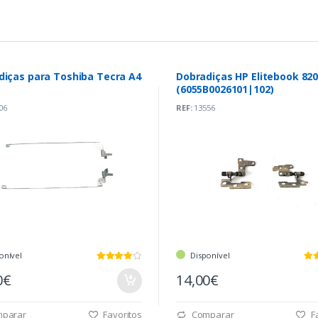
diças para Toshiba Tecra A4
Dobradiças HP Elitebook 820
(6055B0026101|102)
06
REF:
13556
onível
Disponível
0€
14,00€
parar
Favoritos
Comparar
Fa