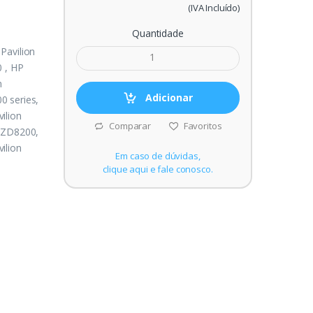
(IVA Incluído)
Quantidade
Pavilion
0 , HP
n
Adicionar
0 series,
ilion
Comparar
Favoritos
n ZD8200,
ilion
Em caso de dúvidas,
clique aqui e fale conosco.