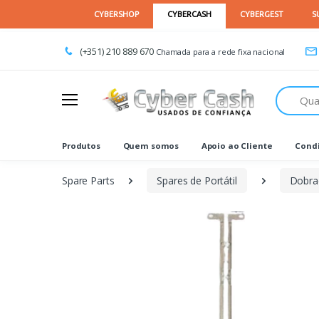
(+351) 210 889 670
Chamada para a rede fixa nacional
Procurar
Produtos
Quem somos
Apoio ao Cliente
Condi
Spare Parts
Spares de Portátil
Dobra