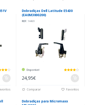
M51V
Dobradiças Dell Latitude E5430
(EA0M3000200)
REF:
14469
Disponível
24,95€
voritos
Comparar
Favoritos
ll
Dobradiças para Micromaxx