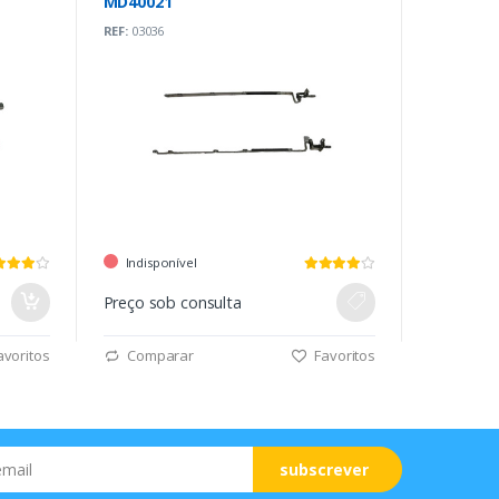
MD40021
REF:
03036
Indisponível
Preço sob consulta
voritos
Comparar
Favoritos
subscrever