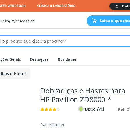
Saiba o que es
info@cybercash.pt
ções Gerais
Destaques
Novidades
diças e Hastes
Dobradiças e Hastes para
HP Pavillion ZD8000 *
Disponível
Ref
: 
Part Number