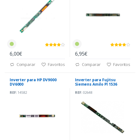
6,00€
6,95€
Comparar
Favoritos
Comparar
Favoritos
Inverter para HP DV9000
Inverter para Fujitsu
DV6000
Siemens Amilo PI 1536
DV6500(AS0231720D2)
(76G031071-1A)
REF:
14582
REF:
02648