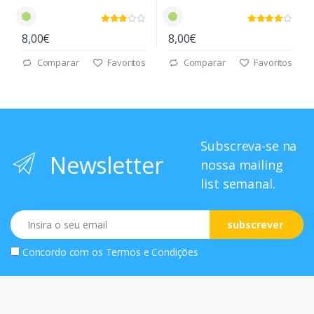
8,00€
8,00€
Comparar
Favoritos
Comparar
Favoritos
Subscreva-se na
Newsletter
nossa mailing
list semanal.
Email
subscrever
Concordo com os
Termos e Condições