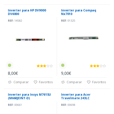
Inverter para HP DV9000
Inverter para Compaq
DV6000
Nx7010
DV6500(AS0231720D2)
REF:
14582
REF:
01325
8,00€
9,00€
Comparar
Favoritos
Comparar
Favoritos
Inverter para Insys M761SU
Inverter para Acer
(M660JEINT-D)
Travelmate 243LC
(T62l194.06)
REF:
00661
REF:
00698