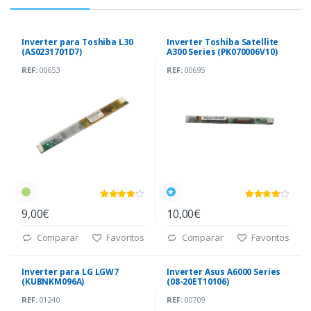
Inverter para Toshiba L30
Inverter Toshiba Satellite
(AS0231701D7)
A300 Series (PK070006V10)
REF:
00653
REF:
00695
9,00€
10,00€
Comparar
Favoritos
Comparar
Favoritos
Inverter para LG LGW7
Inverter Asus A6000 Series
(KUBNKM096A)
(08-20ET10106)
REF:
01240
REF:
00709