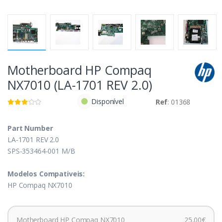
Motherboard HP Compaq
NX7010 (LA-1701 REV 2.0)
Disponível
Ref
: 01368
Part Number
LA-1701 REV 2.0
SPS-353464-001 M/B
Modelos Compativeis:
HP Compaq NX7010
Motherboard HP Compaq NX7010
25,00€