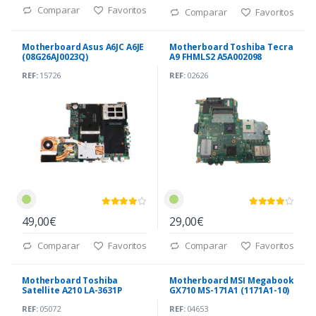
Comparar
Favoritos
Comparar
Favoritos
Motherboard Asus A6JC A6JE
Motherboard Toshiba Tecra
(08G26AJ0023Q)
A9 FHMLS2 A5A002098
REF:
15726
REF:
02626
49,00€
29,00€
Comparar
Favoritos
Comparar
Favoritos
Motherboard Toshiba
Motherboard MSI Megabook
Satellite A210 LA-3631P
GX710 MS-171A1 (1171A1-10)
K00053710
REF:
05072
REF:
04653