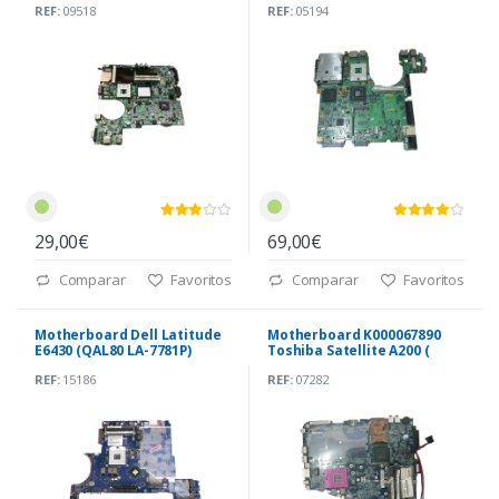
REF:
09518
REF:
05194
29,00€
69,00€
Comparar
Favoritos
Comparar
Favoritos
Motherboard Dell Latitude
Motherboard K000067890
E6430 (QAL80 LA-7781P)
Toshiba Satellite A200 (
ISKAA LA-3481P)
REF:
15186
REF:
07282