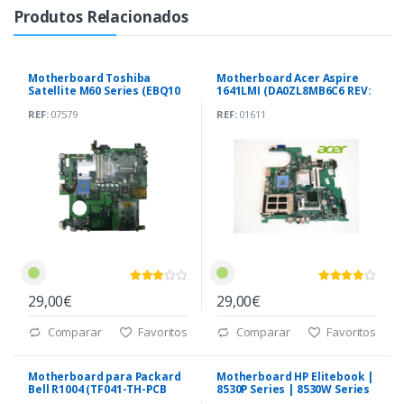
Produtos Relacionados
Motherboard Toshiba
Motherboard Acer Aspire
Satellite M60 Series (EBQ10
1641LMI (DA0ZL8MB6C6 REV:
LA-2741)
C)
REF:
07579
REF:
01611
29,00€
29,00€
Comparar
Favoritos
Comparar
Favoritos
Motherboard para Packard
Motherboard HP Elitebook |
Bell R1004 (TF041-TH-PCB
8530P Series | 8530W Series
PWA8650)