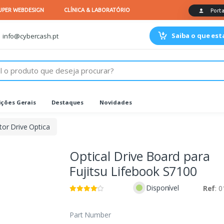
Saiba o que es
info@cybercash.pt
ções Gerais
Destaques
Novidades
or Drive Optica
Optical Drive Board para
Fujitsu Lifebook S7100
Disponível
Ref
: 
Part Number