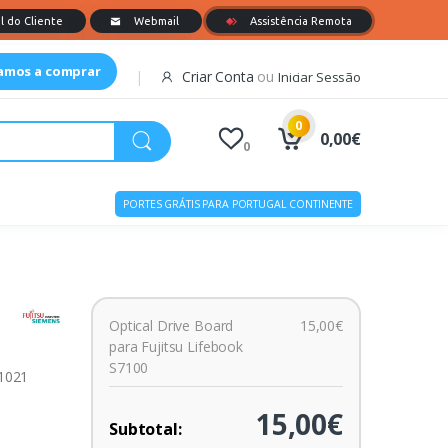
tamos a comprar
Criar Conta
ou
Iniciar Sessão
0
0,00€
0
PORTES GRÁTIS PARA PORTUGAL CONTINENTE
Optical Drive Board
15,00€
para Fujitsu Lifebook
S7100
01021
15,00€
Subtotal: