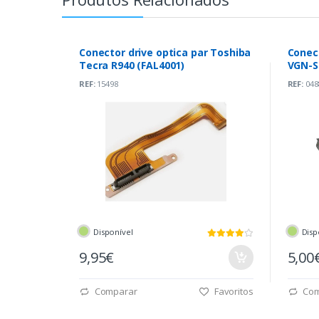
Conector drive optica par Toshiba
Conect
Tecra R940 (FAL4001)
VGN-S
REF:
15498
REF:
048
Disponível
Disp
9,95€
5,00
Comparar
Favoritos
Com