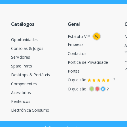
Catálogos
Geral
O
%
Estatuto VIP
M
Oportunidades
Empresa
A
Consolas & Jogos
e
Contactos
Servidores
L
Política de Privacidade
Spare Parts
P
Portes
Desktops & Portáteis
O que são
?
Componentes
O que são
?
Acessórios
Periféricos
Electrónica Consumo