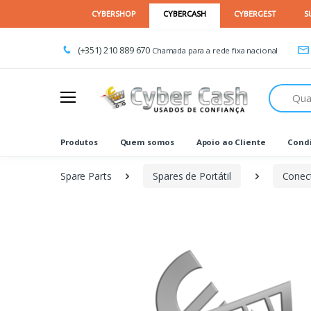
(+351) 210 889 670
Chamada para a rede fixa nacional
Procurar
Produtos
Quem somos
Apoio ao Cliente
Condi
Spare Parts
Spares de Portátil
Conect