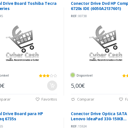
l Drive Board Toshiba Tecra
Conector Drive Dvd HP Com
eries
6720s IDE (6050A2137601)
45
REF:
00738
onível
Disponível
0€
5,00€
parar
Favoritos
Comparar
Fa
l Drive Board para HP
Conector Drive Optica SATA
q 6735s
Lenovo IdeaPad 330-15IKB
(45531A12101)
55
REF:
15924