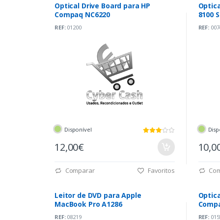
Optical Drive Board para HP
Optica
Compaq NC6220
8100 S
REF:
01200
REF:
007
Disponível
Disp
12,00€
10,0
Comparar
Favoritos
Com
Leitor de DVD para Apple
Optica
MacBook Pro A1286
Compa
REF:
08219
REF:
015