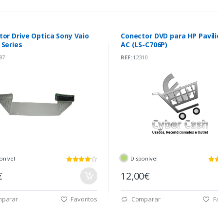
or Drive Optica Sony Vaio
Conector DVD para HP Pavili
 Series
AC (LS-C706P)
87
REF:
12310
onível
Disponível
€
12,00€
parar
Favoritos
Comparar
Fa