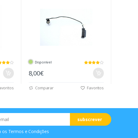
Disponível
8,00€
voritos
Comparar
Favoritos
subscrever
m os
Termos e Condições