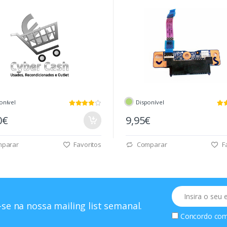
onível
Disponível
0€
9,95€
parar
Favoritos
Comparar
Fa
Email
se na nossa mailing list semanal.
Concordo co