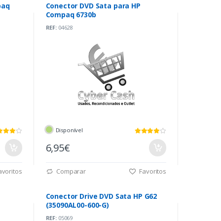
paq
Conector DVD Sata para HP
Compaq 6730b
REF:
04628
Disponível
6,95€
voritos
Comparar
Favoritos
Conector Drive DVD Sata HP G62
(35090AL00-600-G)
REF:
05069