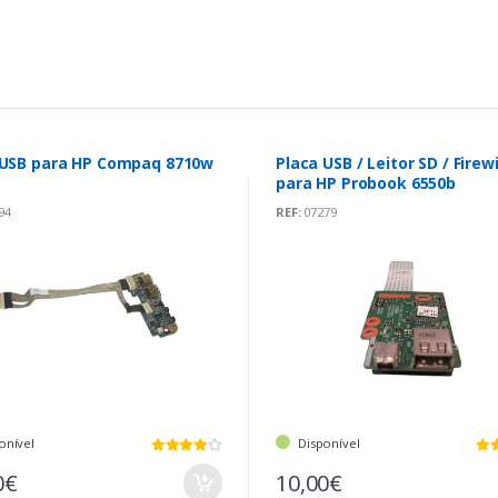
 USB para HP Compaq 8710w
Placa USB / Leitor SD / Firew
para HP Probook 6550b
94
REF:
07279
onível
Disponível
0€
10,00€