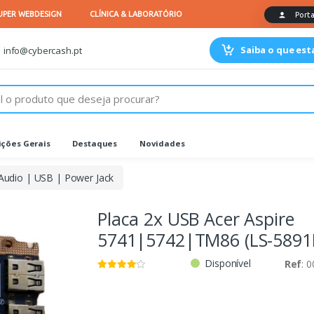
Saiba o que es
info@cybercash.pt
ções Gerais
Destaques
Novidades
Audio | USB | Power Jack
Placa 2x USB Acer Aspire
5741|5742|TM86 (LS-5891
Disponível
Ref
: 