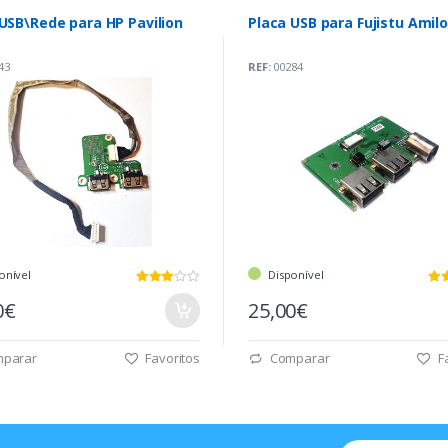
USB\Rede para HP Pavilion
Placa USB para Fujistu Amil
43
REF:
00284
onível
Disponível
0€
25,00€
parar
Favoritos
Comparar
Fa