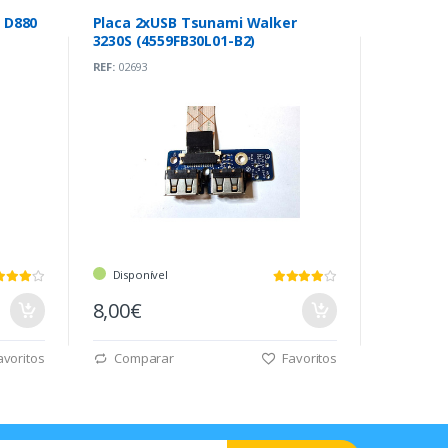
o D880
Placa 2xUSB Tsunami Walker
3230S (4559FB30L01-B2)
REF:
02693
Disponível
8,00€
voritos
Comparar
Favoritos