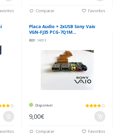
voritos
Comparar
Favoritos
i
Placa Audio + 2xUSB Sony Vaio
VGN-FJ35 PCG-7Q1M
(22RD1AB0005)
REF:
14013
Disponível
9,00€
voritos
Comparar
Favoritos