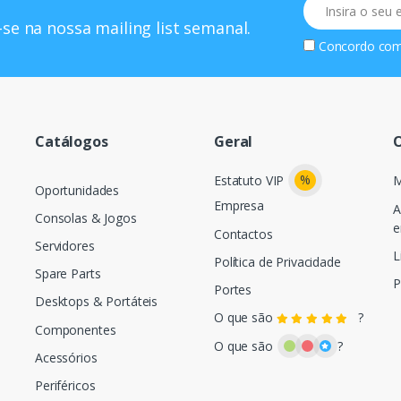
Email
se na nossa mailing list semanal.
Concordo co
Catálogos
Geral
O
%
Estatuto VIP
M
Oportunidades
Empresa
A
Consolas & Jogos
e
Contactos
Servidores
L
Política de Privacidade
Spare Parts
P
Portes
Desktops & Portáteis
O que são
?
Componentes
O que são
?
Acessórios
Periféricos