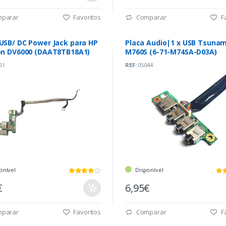
parar
Favoritos
Comparar
Fa
 USB/ DC Power Jack para HP
Placa Audio|1 x USB Tsunam
ion DV6000 (DAAT8TB18A1)
M760S (6-71-M74SA-D03A)
61
REF:
05044
onível
Disponível
€
6,95€
parar
Favoritos
Comparar
Fa