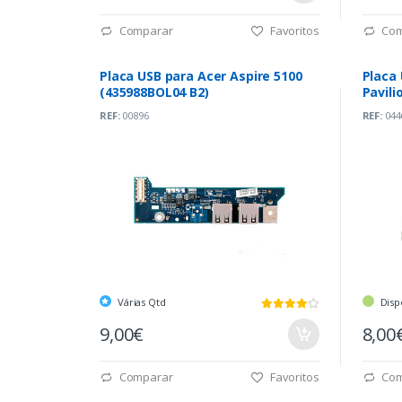
Comparar
Favoritos
Com
Placa USB para Acer Aspire 5100
Placa
(435988BOL04 B2)
Pavil
REF:
00896
REF:
044
Várias Qtd
Disp
9,00€
8,00
Comparar
Favoritos
Com