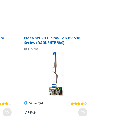
ire
Placa 2xUSB HP Pavilion DV7-3000
Series (DA0UP6TB6A0)
REF:
04062
Várias Qtd
7,95€