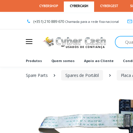
(+351) 210 889 670
Chamada para a rede fixa nacional
Procurar
Produtos
Quem somos
Apoio ao Cliente
Condi
Spare Parts
Spares de Portátil
Placa 