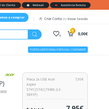
tamos a comprar
Criar Conta
ou
Iniciar Sessão
0
0,00€
0
PORTES GRÁTIS PARA PORTUGAL CONTINENTE
Placa 2x USB Acer
7,95€
P)
Aspire
5741|5742|TM86 (LS-
00800
5891P)
7,95€