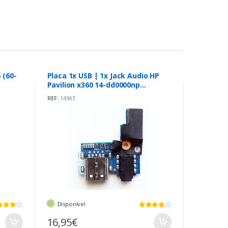
 (60-
Placa 1x USB | 1x Jack Audio HP
Pavilion x360 14-dd0000np
(448.0E803.0011)
REF:
14943
Disponível
16,95€