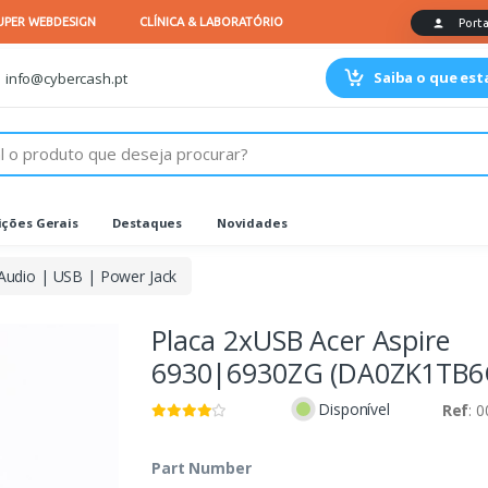
Saiba o que es
info@cybercash.pt
ções Gerais
Destaques
Novidades
Audio | USB | Power Jack
Placa 2xUSB Acer Aspire
6930|6930ZG (DA0ZK1TB6
Disponível
Ref
: 
Part Number