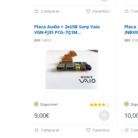
Comparar
Favoritos
Com
Placa Audio + 2xUSB Sony Vaio
Placa 
VGN-FJ35 PCG-7Q1M
(NBX0
(22RD1AB0005)
REF:
14013
REF:
015
Disponível
Disp
9,00€
10,0
Comparar
Favoritos
Com