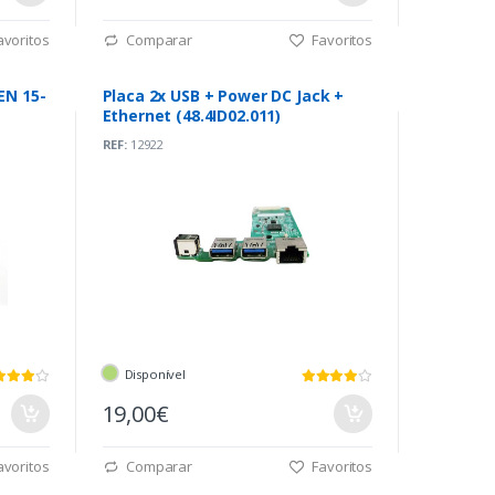
voritos
Comparar
Favoritos
EN 15-
Placa 2x USB + Power DC Jack +
Ethernet (48.4ID02.011)
REF:
12922
Disponível
19,00€
voritos
Comparar
Favoritos