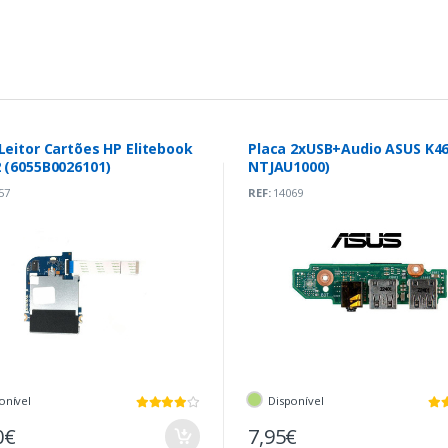
Leitor Cartões HP Elitebook
Placa 2xUSB+Audio ASUS K46
 (6055B0026101)
NTJAU1000)
57
REF:
14069
onível
Disponível
0€
7,95€