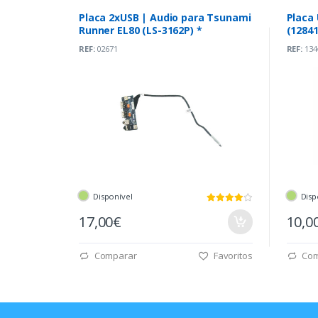
Placa 2xUSB | Audio para Tsunami
Placa 
Runner EL80 (LS-3162P) *
(12841
REF:
02671
REF:
134
Disponível
Disp
17,00€
10,0
Comparar
Favoritos
Com