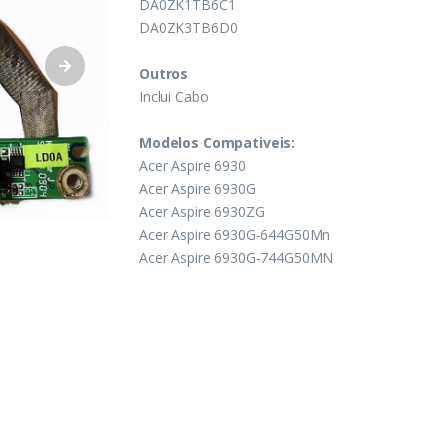
DA0ZK1TB6C1
DA0ZK3TB6D0
Outros
Inclui Cabo
Modelos Compativeis:
Acer Aspire 6930
Acer Aspire 6930G
Acer Aspire 6930ZG
Acer Aspire 6930G-644G50Mn
Acer Aspire 6930G-744G50MN