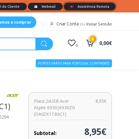
tamos a comprar
Criar Conta
ou
Iniciar Sessão
0
0,00€
0
PORTES GRÁTIS PARA PORTUGAL CONTINENTE
Placa 2xUSB Acer
8,95€
C1)
Aspire 6930|6930ZG
(DA0ZK1TB6C1)
00294
8,95€
Subtotal: