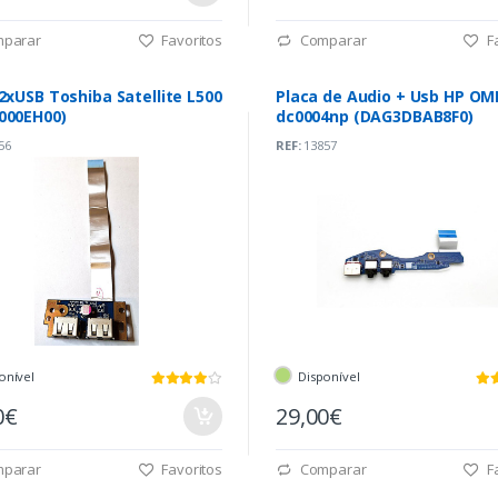
parar
Favoritos
Comparar
Fa
2xUSB Toshiba Satellite L500
Placa de Audio + Usb HP OM
000EH00)
dc0004np (DAG3DBAB8F0)
56
REF:
13857
onível
Disponível
0€
29,00€
parar
Favoritos
Comparar
Fa