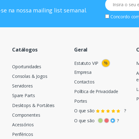
Email
se na nossa mailing list semanal.
Concordo co
Catálogos
Geral
O
%
Estatuto VIP
M
Oportunidades
Empresa
A
Consolas & Jogos
e
Contactos
Servidores
L
Política de Privacidade
Spare Parts
P
Portes
Desktops & Portáteis
O que são
?
Componentes
O que são
?
Acessórios
Periféricos