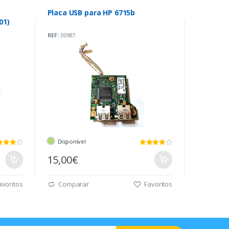
Placa USB para HP 6715b
01)
REF:
00987
Disponível
15,00€
voritos
Comparar
Favoritos