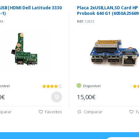
USB|HDMI Dell Latitude 3330
Placa 2xUSB,LAN,SD Card HP
-1)
Probook 640 G1 (6050A25669
44
REF:
12672
onível
Disponível
0€
15,00€
parar
Favoritos
Comparar
Fa