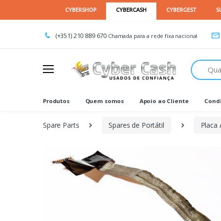
(+351) 210 889 670
Chamada para a rede fixa nacional
Procurar
Produtos
Quem somos
Apoio ao Cliente
Condi
Spare Parts
Spares de Portátil
Placa 