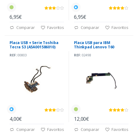
6,95€
6,95€
Comparar
Favoritos
Comparar
Favoritos
Placa USB + Serie Toshiba
Placa USB para IBM
Tecra S3 (A5A001586010)
Thinkpad Lenovo T60
(42W7639)
REF:
00803
REF:
02498
4,00€
12,00€
Comparar
Favoritos
Comparar
Favoritos