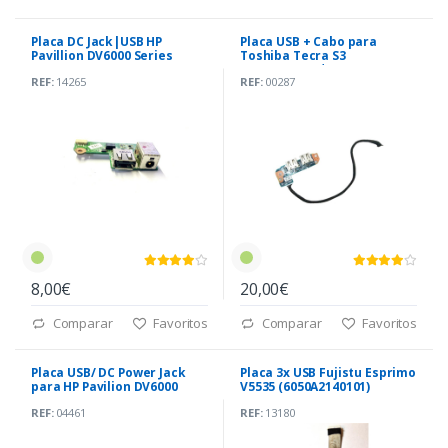
Placa DC Jack|USB HP
Placa USB + Cabo para
Pavillion DV6000 Series
Toshiba Tecra S3
(34AT8DB0017)
(P000444170) *
REF:
14265
REF:
00287
8,00€
20,00€
Comparar
Favoritos
Comparar
Favoritos
Placa USB/ DC Power Jack
Placa 3x USB Fujistu Esprimo
para HP Pavilion DV6000
V5535 (6050A2140101)
(DAAT8TB18A1)
REF:
04461
REF:
13180