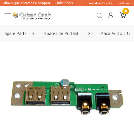
0
Spare Parts
Spares de Portátil
Placa Audio | US