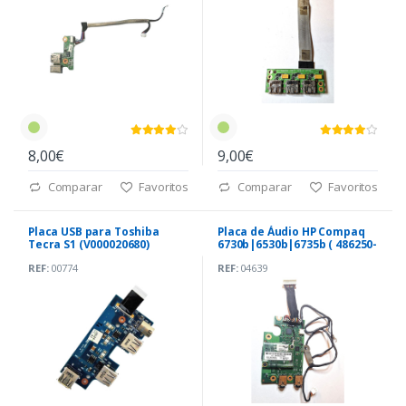
8,00€
9,00€
Comparar
Favoritos
Comparar
Favoritos
Placa USB para Toshiba
Placa de Áudio HP Compaq
Tecra S1 (V000020680)
6730b|6530b|6735b ( 486250-
001)
REF:
00774
REF:
04639