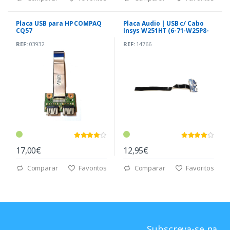
Placa USB para HP COMPAQ
Placa Audio | USB c/ Cabo
CQ57
Insys W251HT (6-71-W25P8-
D02B)
REF:
03932
REF:
14766
17,00€
12,95€
Comparar
Favoritos
Comparar
Favoritos
Subscreva-se na