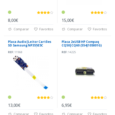
8,00€
15,00€
Comparar
Favoritos
Comparar
Favoritos
Placa Audio|Leitor Cartões
Placa 2xUSB HP Compaq
SD Samsung NP355E5C
CQ50|CQ60 (554J105001G)
(QCLA4 LS-8864P) *
REF:
11968
REF:
14225
13,00€
6,95€
Comparar
Favoritos
Comparar
Favoritos