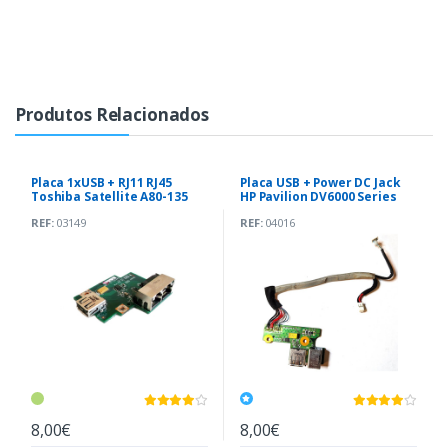
Produtos Relacionados
Placa 1xUSB + RJ11 RJ45
Placa USB + Power DC Jack
Toshiba Satellite A80-135
HP Pavilion DV6000 Series
(EAT10 LS-2498)
REF:
03149
REF:
04016
8,00€
8,00€