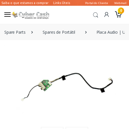
0
Spare Parts
Spares de Portátil
Placa Audio | US