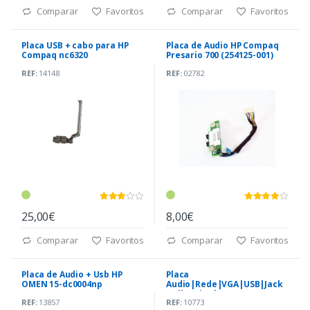
Comparar
Favoritos
Comparar
Favoritos
Placa USB + cabo para HP
Placa de Audio HP Compaq
Compaq nc6320
Presario 700 (254125-001)
REF:
14148
REF:
02782
25,00€
8,00€
Comparar
Favoritos
Comparar
Favoritos
Placa de Audio + Usb HP
Placa
OMEN 15-dc0004np
Audio|Rede|VGA|USB|Jack
(DAG3DBAB8F0)
Dell Latitude E6430 (LS-
REF:
13857
REF:
10773
7781P)