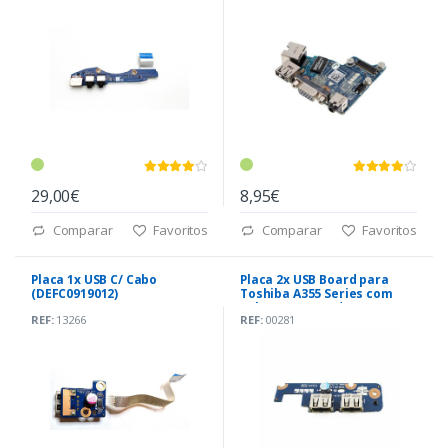
29,00€
8,95€
Comparar
Favoritos
Comparar
Favoritos
Placa 1x USB C/ Cabo
Placa 2x USB Board para
(DEFC0919012)
Toshiba A355 Series com
cabo (LS-4575P) *
REF:
13266
REF:
00281