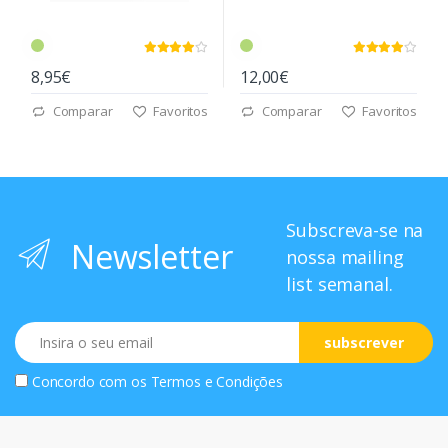
8,95€
12,00€
Comparar
Favoritos
Comparar
Favoritos
Subscreva-se na
Newsletter
nossa mailing
list semanal.
Email
subscrever
Concordo com os
Termos e Condições