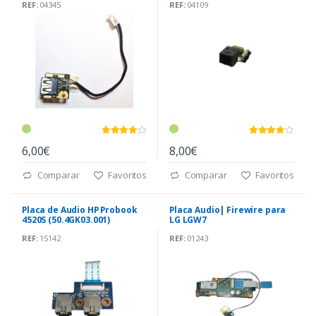
REF:
04345
REF:
04109
6,00€
8,00€
Comparar
Favoritos
Comparar
Favoritos
Placa de Audio HP Probook
Placa Audio| Firewire para
4520S (50.4GK03.001)
LG LGW7
REF:
15142
REF:
01243