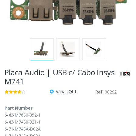
Placa Audio | USB c/ Cabo Insys
M741
Várias Qtd
Ref
: 00292
Part Number
6-43-M76S0-052-1
6-43-M74S0-021-1
6-71-M74SA-D02A
6-71-M74SA-D03A