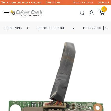
0
Spare Parts
Spares de Portátil
Placa Audio | US