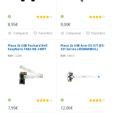
8,95€
9,00€
Comparar
Favoritos
Comparar
Favoritos
Placa 2x USB Packard Bell
Placa 2x USB Acer E5-571|E5-
EasyNote TK83-RB-140PT
531 Series (455MM5BOL)
REF:
12280
REF:
14815
7,95€
12,00€