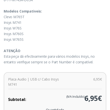
Modelos Compativeis:
Clevo M765T
Insys M741
Insys W76S
Insys M760S
Insys W765S
ATENÇÃO
Esta peça dá efectivamente para vários modelos Insys, no
entanto verifique sempre se o Part Number é compatível.
Placa Audio | USB c/ Cabo Insys
6,95€
M741
6,95€
(IVA Incluído)
Subtotal:
Quantidade