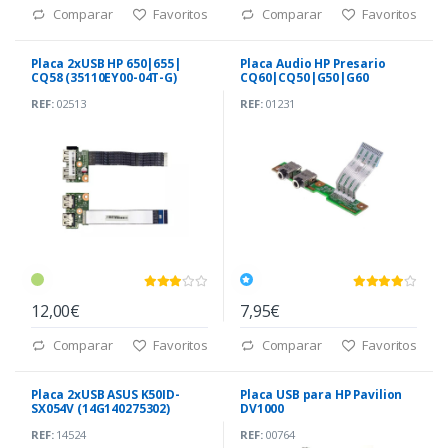
Comparar
Favoritos
Comparar
Favoritos
Placa 2xUSB HP 650|655|
Placa Audio HP Presario
CQ58 (35110EY00-04T-G)
CQ60|CQ50|G50|G60
(554H502001G)
REF:
02513
REF:
01231
12,00€
7,95€
Comparar
Favoritos
Comparar
Favoritos
Placa 2xUSB ASUS K50ID-
Placa USB para HP Pavilion
SX054V (14G140275302)
DV1000
REF:
14524
REF:
00764