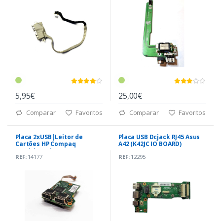
5,95€
25,00€
Comparar
Favoritos
Comparar
Favoritos
Placa 2xUSB|Leitor de
Placa USB Dcjack RJ45 Asus
Cartões HP Compaq
A42 (K42JC IO BOARD)
6730b|6735b (486249-001)
REF:
14177
REF:
12295