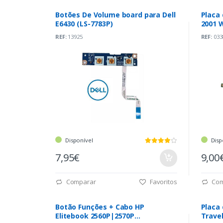
Botões De Volume board para Dell
Placa 
E6430 (LS-7783P)
2001 
REF:
13925
REF:
033
Disponível
Disp
7,95€
9,00
Comparar
Favoritos
Com
Botão Funções + Cabo HP
Placa
Elitebook 2560P|2570P
Trave