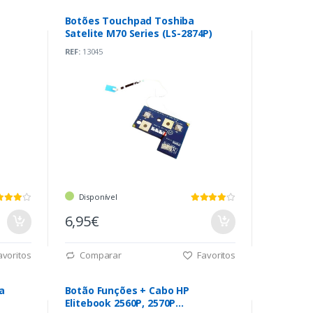
Botões Touchpad Toshiba
Satelite M70 Series (LS-2874P)
REF:
13045
Disponível
6,95€
voritos
Comparar
Favoritos
a
Botão Funções + Cabo HP
Elitebook 2560P, 2570P