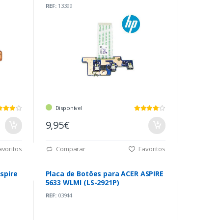
(6050A2402201)
REF:
13399
Disponível
9,95€
voritos
Comparar
Favoritos
spire
Placa de Botões para ACER ASPIRE
5633 WLMI (LS-2921P)
REF:
03944