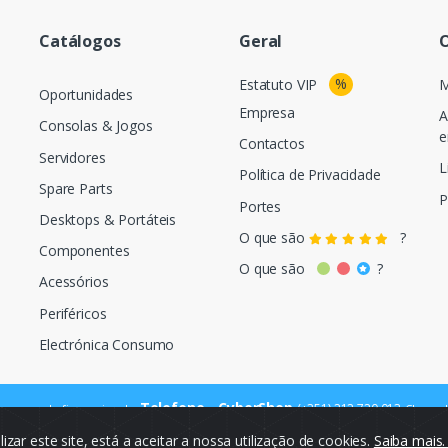
Catálogos
Geral
O
%
Estatuto VIP
M
Oportunidades
Empresa
A
Consolas & Jogos
e
Contactos
Servidores
L
Política de Privacidade
Spare Parts
P
Portes
Desktops & Portáteis
O que são
?
Componentes
O que são
?
Acessórios
Periféricos
Electrónica Consumo
Telefone - CyberShop
(+351) 212 720 013
ara a rede fixa nacional
Chamada
ilizar este site, está a aceitar a nossa utilização de cookies.
Saiba mais
© Cybercash