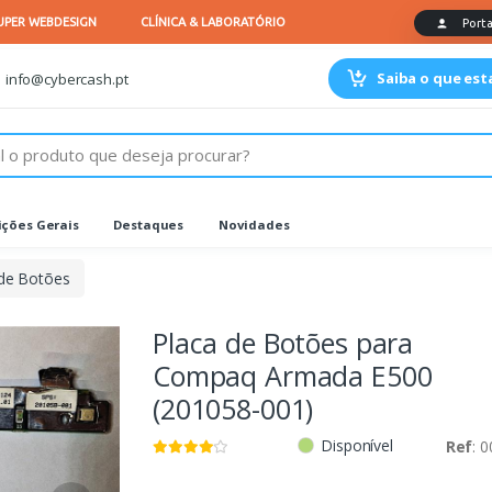
Saiba o que es
info@cybercash.pt
ções Gerais
Destaques
Novidades
 de Botões
Placa de Botões para
Compaq Armada E500
(201058-001)
Disponível
Ref
: 