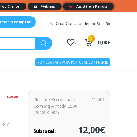
tamos a comprar
Criar Conta
ou
Iniciar Sessão
0
0,00€
0
PORTES GRÁTIS PARA PORTUGAL CONTINENTE
Placa de Botões para
12,00€
Compaq Armada E500
(201058-001)
00847
12,00€
Subtotal: