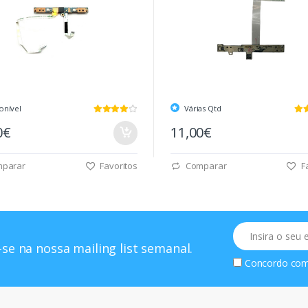
onível
Várias Qtd
0€
11,00€
parar
Favoritos
Comparar
Fa
Email
se na nossa mailing list semanal.
Concordo co