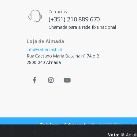
Contactos
(+351) 210 889 670
Chamada para a rede fixa nacional
Loja de Almada
info@cybercash.pt
Rua Caetano Maria Batalha nº 7A e B
2800-040 Almada
Telefone - Cybercash
(+351) 210 889 670
Chamada p
Nota:
🍪 Ao ut