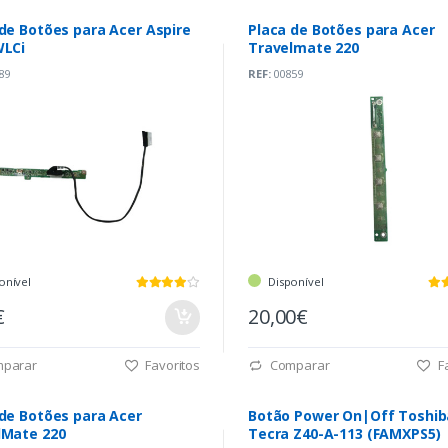
de Botões para Acer Aspire
Placa de Botões para Acer
WLCi
Travelmate 220
89
REF:
00859
onível
Disponível
€
20,00€
parar
Favoritos
Comparar
Fa
 de Botões para Acer
Botão Power On|Off Toshib
lMate 220
Tecra Z40-A-113 (FAMXPS5)