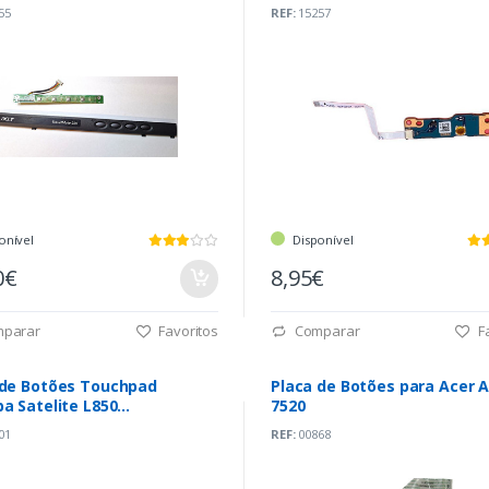
55
REF:
15257
onível
Disponível
0€
8,95€
parar
Favoritos
Comparar
Fa
 de Botões Touchpad
Placa de Botões para Acer A
a Satelite L850
7520
T10B01)
01
REF:
00868