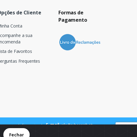
pções de Cliente
Formas de
Pagamento
inha Conta
companhe a sua
ncomenda
ista de Favoritos
erguntas Frequentes
E-mail
info@cybercash.pt
 para a rede fixa nacional
.
Fechar