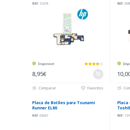
(6050A2402201)
REF:
15374
REF:
008
Disponível
Disp
8,95€
10,0
Comparar
Favoritos
Com
Placa de Botões para Tsunami
Placa
Runner EL80
Toshib
(N0ZW
REF:
02667
REF:
131