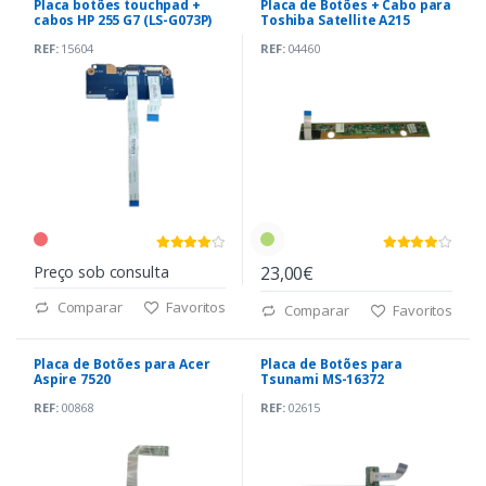
Placa botões touchpad +
Placa de Botões + Cabo para
cabos HP 255 G7 (LS-G073P)
Toshiba Satellite A215
REF:
15604
REF:
04460
Preço sob consulta
23,00€
Comparar
Favoritos
Comparar
Favoritos
Placa de Botões para Acer
Placa de Botões para
Aspire 7520
Tsunami MS-16372
REF:
00868
REF:
02615