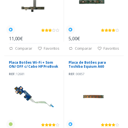
11,00€
5,00€
Comparar
Favoritos
Comparar
Favoritos
Placa Botões Wi-Fi + Som
Placa de Botões para
ON/ OFF c/ Cabo HP ProBook
Toshiba Equium A60
640,645,650,655 G1
REF:
12681
REF:
00857
(6050A2566501)