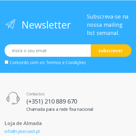
Subscreva-se na
Newsletter
nossa mailing
list semanal.
Email
subscrever
Concordo com os
Termos e Condições
Contactos
(+351) 210 889 670
Chamada para a rede fixa nacional
Loja de Almada
info@cybercash.pt