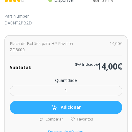
Disponível
Ref
: 01613
Part Number
DA0NT2PB2D1
Placa de Botões para HP Pavillion
14,00€
ZD8000
14,00€
(IVA Incluído)
Subtotal:
Quantidade
Adicionar
Comparar
Favoritos
Em caso de dúvidas,