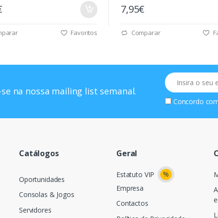
€
7,95€
parar
Favoritos
Comparar
Fa
Email
se na nossa mailing list semanal.
Concordo co
Catálogos
Geral
O
%
Estatuto VIP
M
Oportunidades
Empresa
A
Consolas & Jogos
e
Contactos
Servidores
L