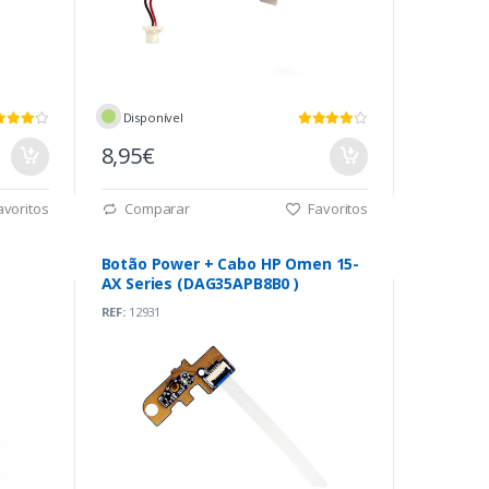
Disponível
8,95€
voritos
Comparar
Favoritos
Botão Power + Cabo HP Omen 15-
AX Series (DAG35APB8B0 )
REF:
12931