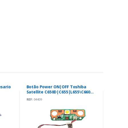
sario
Botão Power ON|OFF Toshiba
Satellite C650D|C655|L655\C660
(6017B0258201)
REF:
04409