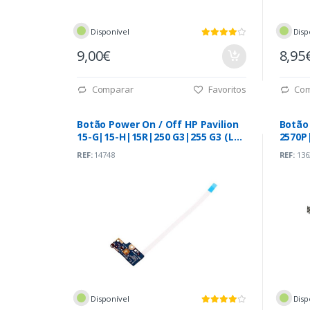
Disponível
Disp
9,00€
8,95
Comparar
Favoritos
Com
Botão Power On / Off HP Pavilion
Botão
15-G|15-H|15R|250 G3|255 G3 (LS-
2570P
A991P)
REF:
14748
REF:
136
Disponível
Disp