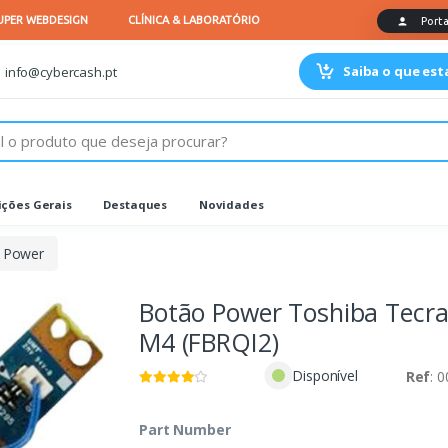
Saiba o que es
info@cybercash.pt
ções Gerais
Destaques
Novidades
 Power
Botão Power Toshiba Tecr
M4 (FBRQI2)
Disponível
Ref
: 
Part Number