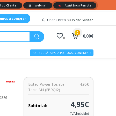
tamos a comprar
Criar Conta
ou
Iniciar Sessão
0
0,00€
0
PORTES GRÁTIS PARA PORTUGAL CONTINENTE
a
Botão Power Toshiba
4,95€
Tecra M4 (FBRQI2)
00886
4,95€
Subtotal:
(IVA Incluído)