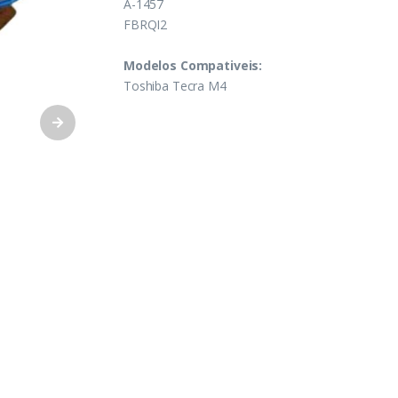
A-1457
FBRQI2
Modelos Compativeis:
Toshiba Tecra M4