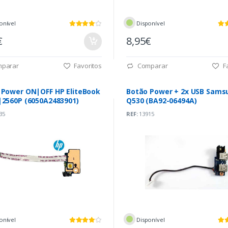
onível
Disponível
€
8,95€
parar
Favoritos
Comparar
Fa
 Power ON|OFF HP EliteBook
Botão Power + 2x USB Sams
|2560P (6050A2483901)
Q530 (BA92-06494A)
35
REF:
13915
onível
Disponível