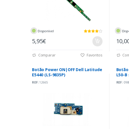
Disponível
Disp
5,95€
10,0
Comparar
Favoritos
Com
Botão Power ON|OFF Dell Latitude
Botão 
E5440 (LS-9835P)
L50-B 
REF:
12665
REF:
098