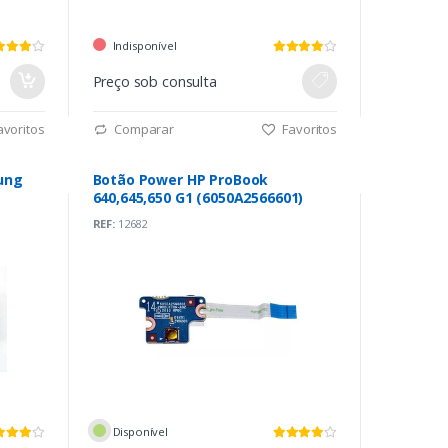
Indisponível
Preço sob consulta
voritos
Comparar
Favoritos
ung
Botão Power HP ProBook
640,645,650 G1 (6050A2566601)
REF:
12682
Disponível