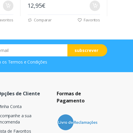
12,95€
voritos
Comparar
Favoritos
subscrever
m os
Termos e Condições
pções de Cliente
Formas de
Pagamento
inha Conta
companhe a sua
ncomenda
ista de Favoritos