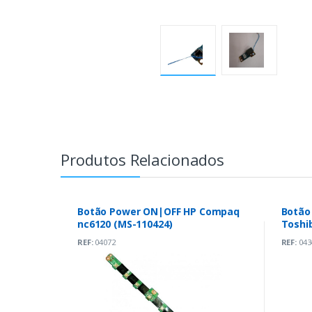
Produtos Relacionados
Botão Power ON|OFF HP Compaq
Botão
nc6120 (MS-110424)
Toshib
6050A
REF:
04072
REF:
043