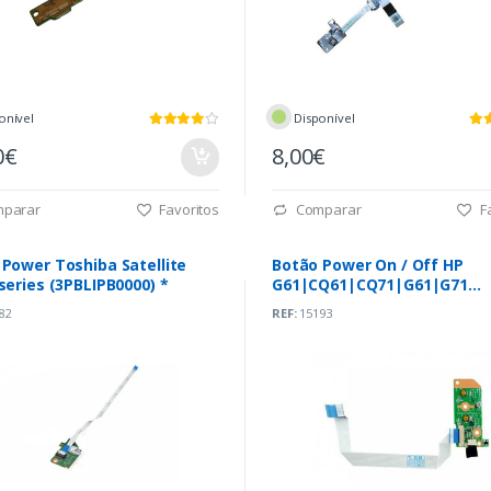
onível
Disponível
0€
8,00€
parar
Favoritos
Comparar
Fa
Power Toshiba Satellite
Botão Power On / Off HP
series (3PBLIPB0000) *
G61|CQ61|CQ71|G61|G71
(330P6PB0000)
82
REF:
15193