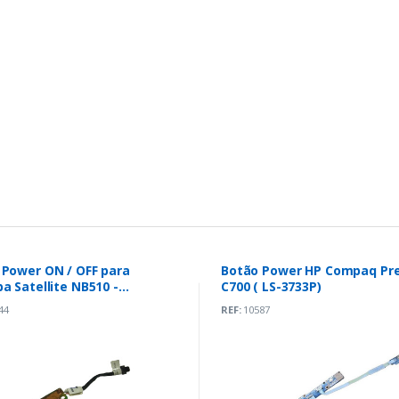
 Power ON / OFF para
Botão Power HP Compaq Pre
a Satellite NB510 -
C700 ( LS-3733P)
2488501
44
REF:
10587