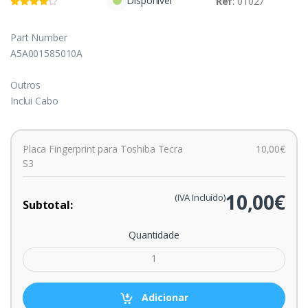
Disponível
Ref
: 01027
Part Number
A5A001585010A
Outros
Inclui Cabo
Placa Fingerprint para Toshiba Tecra
10,00€
S3
10,00€
(IVA Incluído)
Subtotal:
Quantidade
Adicionar