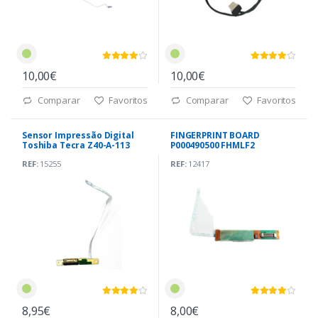
10,00€
10,00€
Comparar
Favoritos
Comparar
Favoritos
Sensor Impressão Digital
FINGERPRINT BOARD
Toshiba Tecra Z40-A-113
P000490500 FHMLF2
(G83C000DH210)
REF:
15255
REF:
12417
8,95€
8,00€