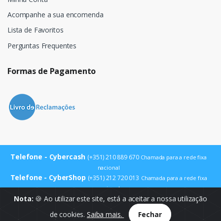
Acompanhe a sua encomenda
Lista de Favoritos
Perguntas Frequentes
Formas de Pagamento
Telefone - Cybercash
(+351) 210 889 670
Chamada para a rede fixa
nacional
Telefone - CyberShop
(+351) 212 720 013
Chamada para a rede fixa
nacional
E-mail
Nota:
🍪 Ao utilizar este site, está a aceitar a nossa utilização
info@cybercash.pt
de cookies.
Saiba mais.
Fechar
© Cybercash