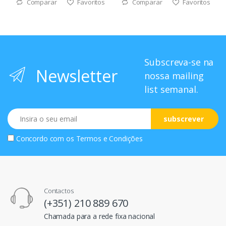
Comparar
Favoritos
Comparar
Favoritos
Subscreva-se na
Newsletter
nossa mailing
list semanal.
Email
subscrever
Concordo com os
Termos e Condições
Contactos
(+351) 210 889 670
Chamada para a rede fixa nacional