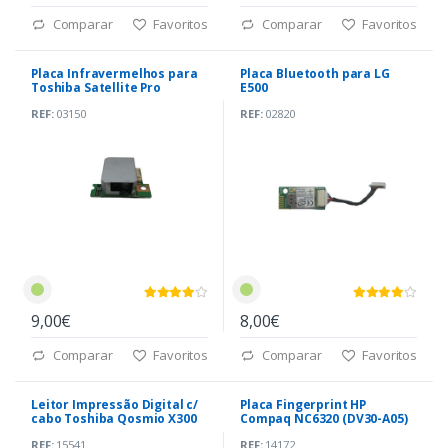
Comparar
Favoritos
Comparar
Favoritos
Placa Infravermelhos para
Placa Bluetooth para LG
Toshiba Satellite Pro
E500
420CDT
REF:
03150
REF:
02820
9,00€
8,00€
Comparar
Favoritos
Comparar
Favoritos
Leitor Impressão Digital c/
Placa Fingerprint HP
cabo Toshiba Qosmio X300
Compaq NC6320 (DV30-A05)
G13
REF:
15541
REF:
14172