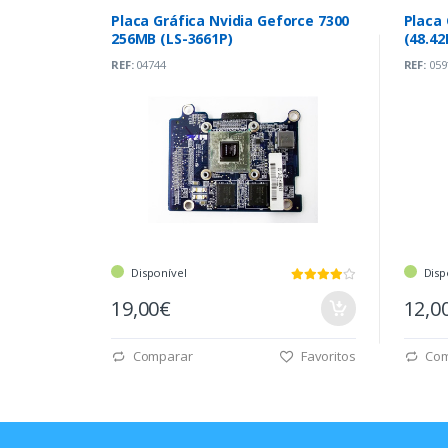
Placa Gráfica Nvidia Geforce 7300
Placa 
256MB (LS-3661P)
(48.42
REF:
04744
REF:
059
Disponível
Disp
19,00€
12,0
Comparar
Favoritos
Com