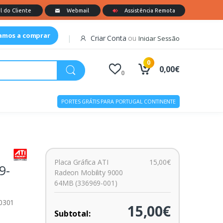
tamos a comprar
Criar Conta
ou
Iniciar Sessão
0
0,00€
0
PORTES GRÁTIS PARA PORTUGAL CONTINENTE
Placa Gráfica ATI
15,00€
9-
Radeon Mobility 9000
64MB (336969-001)
00301
15,00€
Subtotal: