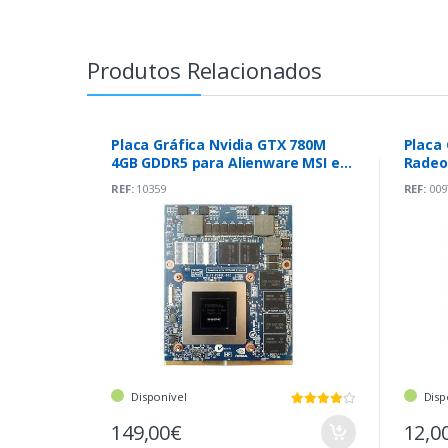
Produtos Relacionados
Placa Gráfica Nvidia GTX 780M
Placa 
4GB GDDR5 para Alienware MSI e
Radeo
CLEVO
REF:
10359
REF:
009
Disponível
Disp
149,00€
12,0