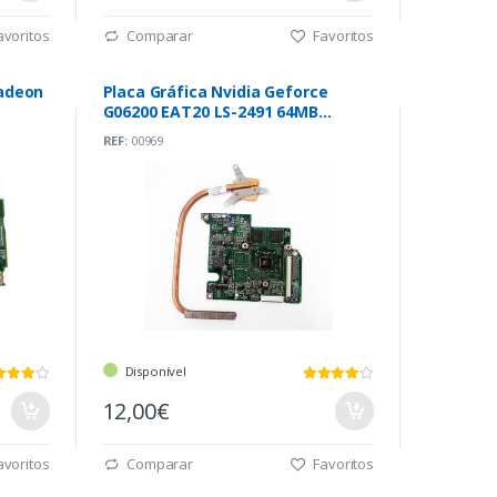
voritos
Comparar
Favoritos
Radeon
Placa Gráfica Nvidia Geforce
G06200 EAT20 LS-2491 64MB
(EAT20 LS-2491)
REF:
00969
Disponível
12,00€
voritos
Comparar
Favoritos