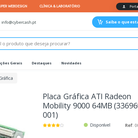
Saiba o que es
info@cybercash.pt
ções Gerais
Destaques
Novidades
Gráfica
Placa Gráfica ATI Radeon
Mobility 9000 64MB (33696
001)
Disponível
Ref
: 