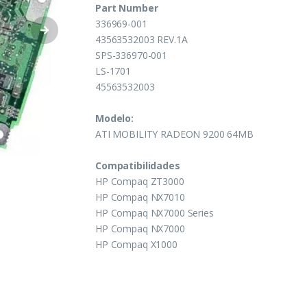
Part Number
336969-001
43563532003 REV.1A
SPS-336970-001
LS-1701
45563532003
Modelo:
ATI MOBILITY RADEON 9200 64MB
Compatibilidades
HP Compaq ZT3000
HP Compaq NX7010
HP Compaq NX7000 Series
HP Compaq NX7000
HP Compaq X1000