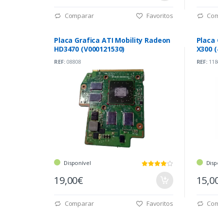
Comparar
Favoritos
Com
Placa Grafica ATI Mobility Radeon
Placa 
HD3470 (V000121530)
X300 (
REF:
08808
REF:
118
Disponível
Disp
19,00€
15,0
Comparar
Favoritos
Com