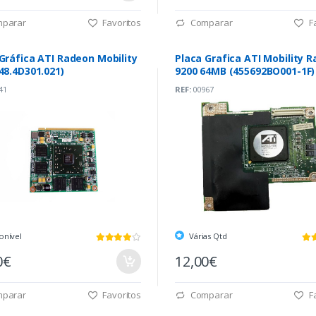
parar
Favoritos
Comparar
Fa
Gráfica ATI Radeon Mobility
Placa Grafica ATI Mobility 
48.4D301.021)
9200 64MB (455692BO001-1F)
41
REF:
00967
onível
Várias Qtd
0€
12,00€
parar
Favoritos
Comparar
Fa