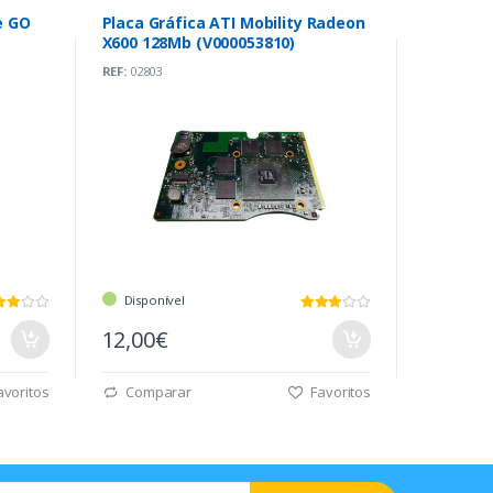
e GO
Placa Gráfica ATI Mobility Radeon
X600 128Mb (V000053810)
REF:
02803
Disponível
12,00€
voritos
Comparar
Favoritos