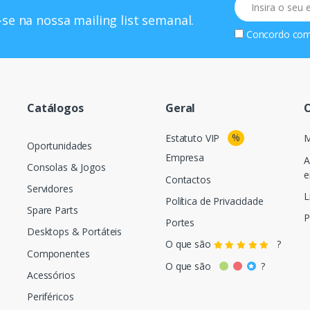
se na nossa mailing list semanal.
Concordo co
Catálogos
Geral
O
%
Estatuto VIP
M
Oportunidades
Empresa
A
Consolas & Jogos
e
Contactos
Servidores
L
Política de Privacidade
Spare Parts
P
Portes
Desktops & Portáteis
O que são
?
Componentes
O que são
?
Acessórios
Periféricos