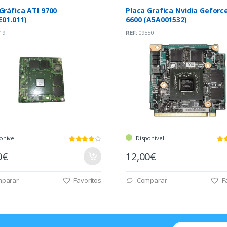
Gráfica ATI 9700
Placa Grafica Nvidia Geforc
E01.011)
6600 (A5A001532)
19
REF:
09550
onível
Disponível
0€
12,00€
parar
Favoritos
Comparar
Fa
Email