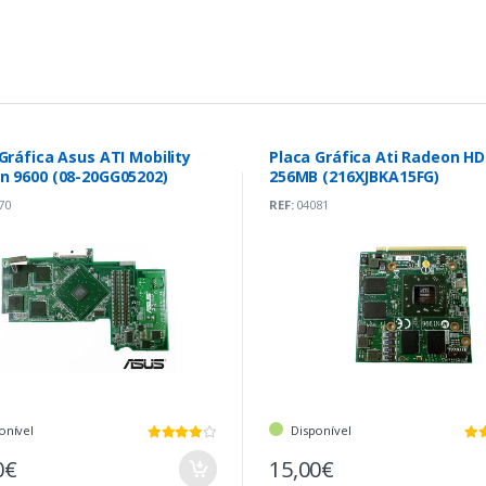
Gráfica Asus ATI Mobility
Placa Gráfica Ati Radeon H
n 9600 (08-20GG05202)
256MB (216XJBKA15FG)
70
REF:
04081
onível
Disponível
0€
15,00€