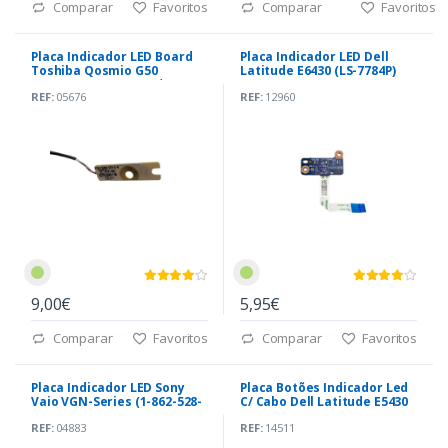
Comparar
Favoritos
Comparar
Favoritos
Placa Indicador LED Board
Placa Indicador LED Dell
Toshiba Qosmio G50
Latitude E6430 (LS-7784P)
(01011D300-574-G-A) *
REF:
05676
REF:
12960
9,00€
5,95€
Comparar
Favoritos
Comparar
Favoritos
Placa Indicador LED Sony
Placa Botões Indicador Led
Vaio VGN-Series (1-862-528-
C/ Cabo Dell Latitude E5430
11)
(LS-7902P)
REF:
04883
REF:
14511