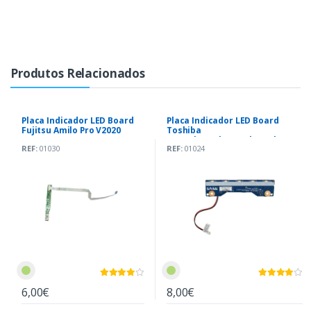
Produtos Relacionados
Placa Indicador LED Board
Placa Indicador LED Board
Fujitsu Amilo Pro V2020
Toshiba
A350D|A350|A350D|A355|A355D
REF:
01030
REF:
01024
(LS-4576P) *
6,00€
8,00€