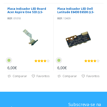
Placa Indicador LED Board
Placa Indicador LED Dell
Acer Aspire One 533 (LS-
Latitude E6430 E6530 (LS-
6221P)
7785P)
REF:
01018
REF:
13409
6,00€
6,00€
Comparar
Favoritos
Comparar
Favoritos
Subscreva-se na