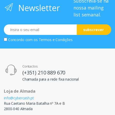
Subscreva-se na
Newsletter
nossa mailing
list semanal.
Email
subscrever
Concordo com os
Termos e Condições
Contactos
(+351) 210 889 670
Chamada para a rede fixa nacional
Loja de Almada
info@cybercash.pt
Rua Caetano Maria Batalha nº 7A e B
2800-040 Almada