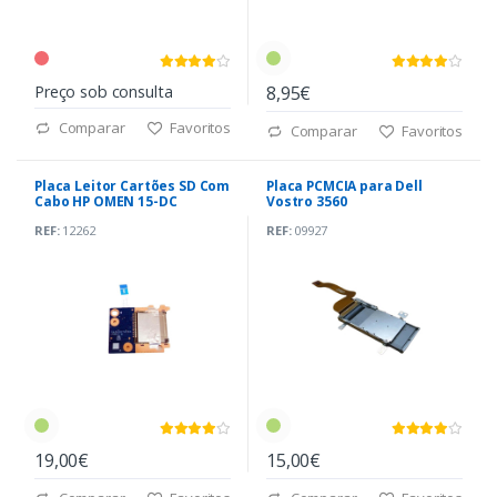
Preço sob consulta
8,95€
Comparar
Favoritos
Comparar
Favoritos
Placa Leitor Cartões SD Com
Placa PCMCIA para Dell
Cabo HP OMEN 15-DC
Vostro 3560
(DA0G3DTHCD0)
REF:
12262
REF:
09927
19,00€
15,00€