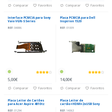
Comparar
Favoritos
Comparar
Favoritos
Interface PCMCIA para Sony
Placa PCMCIA para Dell
Vaio VGN-S Series
Inspirion 1520
REF:
04886
REF:
01009
5,00€
14,00€
Comparar
Favoritos
Comparar
Favoritos
Placa Leitor de Cartões
Placa Leitor de
para Acer Aspire 4810tz
cartão+HDMI+2xUSB Sony
Vaio VPCZ1 Series (1-881-
REF:
01294
REF:
14063
480-11)