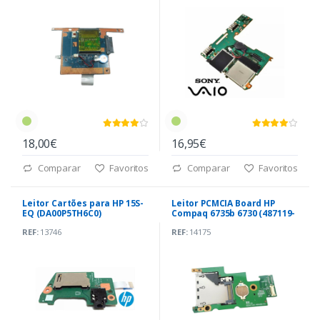
18,00€
16,95€
Comparar
Favoritos
Comparar
Favoritos
Leitor Cartões para HP 15S-
Leitor PCMCIA Board HP
EQ (DA00P5TH6C0)
Compaq 6735b 6730 (487119-
001)
REF:
13746
REF:
14175