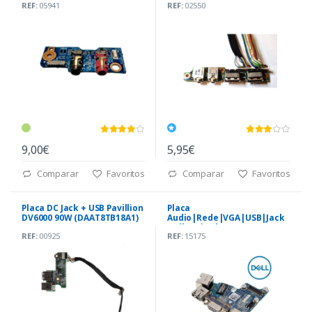
REF:
05941
REF:
02550
9,00€
5,95€
Comparar
Favoritos
Comparar
Favoritos
Placa DC Jack + USB Pavillion
Placa
DV6000 90W (DAAT8TB18A1)
Audio|Rede|VGA|USB|Jack
Dell Latitude E6430 (LS-
REF:
00925
REF:
15175
7781P)