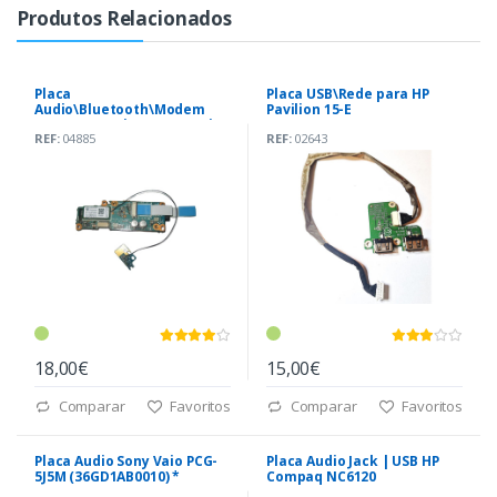
Produtos Relacionados
Placa
Placa USB\Rede para HP
Audio\Bluetooth\Modem
Pavilion 15-E
para Sony Vaio VGN-S Series
REF:
04885
REF:
02643
18,00€
15,00€
Comparar
Favoritos
Comparar
Favoritos
Placa Audio Sony Vaio PCG-
Placa Audio Jack | USB HP
5J5M (36GD1AB0010) *
Compaq NC6120
(6050A00655501-A02)