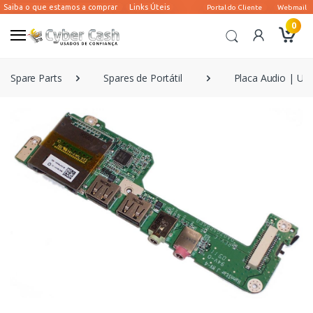
0
Spare Parts
Spares de Portátil
Placa Audio | US