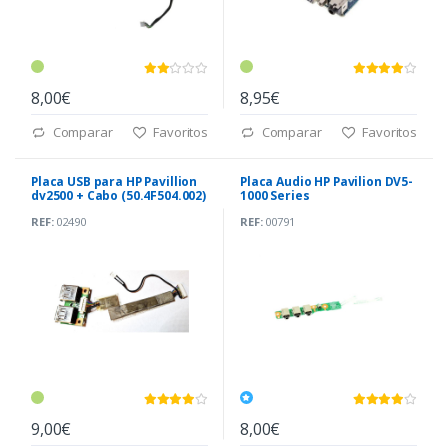
8,00€
8,95€
Comparar
Favoritos
Comparar
Favoritos
Placa USB para HP Pavillion
Placa Audio HP Pavilion DV5-
dv2500 + Cabo (50.4F504.002)
1000 Series
REF:
02490
REF:
00791
9,00€
8,00€