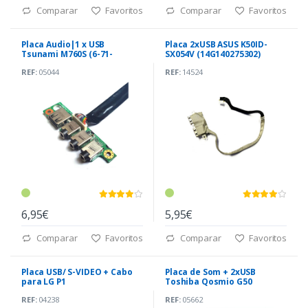
Comparar
Favoritos
Comparar
Favoritos
Placa Audio|1 x USB
Placa 2xUSB ASUS K50ID-
Tsunami M760S (6-71-
SX054V (14G140275302)
M74SA-D03A)
REF:
05044
REF:
14524
6,95€
5,95€
Comparar
Favoritos
Comparar
Favoritos
Placa USB/ S-VIDEO + Cabo
Placa de Som + 2xUSB
para LG P1
Toshiba Qosmio G50
(P000503360)
REF:
04238
REF:
05662