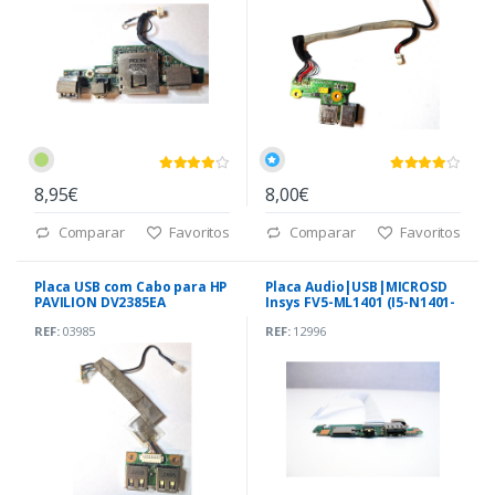
8,95€
8,00€
Comparar
Favoritos
Comparar
Favoritos
Placa USB com Cabo para HP
Placa Audio|USB|MICROSD
PAVILION DV2385EA
Insys FV5-ML1401 (I5-N1401-
USB)
REF:
03985
REF:
12996