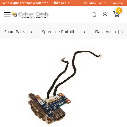
0
Spare Parts
Spares de Portátil
Placa Audio | US