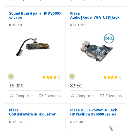
Sound Board para HP DV5000
Placa
c/ cabo
Audio|Rede|VGA|USB|Jack
Dell Latitude E6430 (LS-
REF:
05836
REF:
13926
7781P)
15,00€
8,95€
Comparar
Favoritos
Comparar
Favoritos
Placa
Placa USB + Power DC Jack
USB|Firewire|RJ45|Leitor
HP Pavilion DV6000 Series
de Cartões (80G3P5300-B0)
REF:
02653
REF:
04016