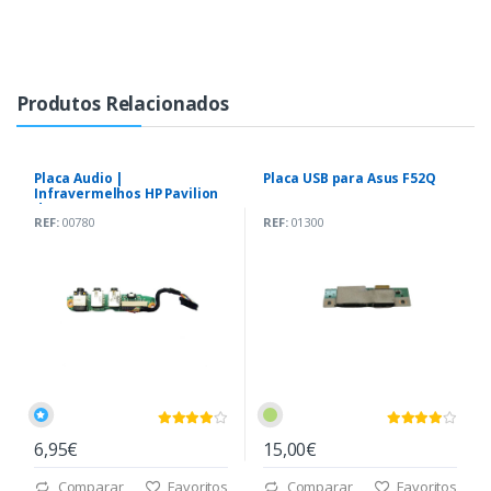
Produtos Relacionados
Placa Audio |
Placa USB para Asus F52Q
Infravermelhos HP Pavilion
dv6000
REF:
00780
REF:
01300
6,95€
15,00€
Comparar
Favoritos
Comparar
Favoritos