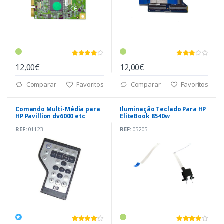
12,00€
12,00€
Comparar
Favoritos
Comparar
Favoritos
Comando Multi-Média para
Iluminação Teclado Para HP
HP Pavillion dv6000 etc
EliteBook 8540w
(407313-001)
23.42153.002
REF:
01123
REF:
05205