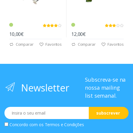
10,00€
12,00€
Comparar
Favoritos
Comparar
Favoritos
Subscreva-se na
Newsletter
nossa mailing
list semanal.
Email
subscrever
Concordo com os
Termos e Condições