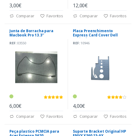
3,00€
12,00€
Comparar
Favoritos
Comparar
Favoritos
Junta de Borracha para
Placa Preenchimento
Macbook Pro 13.3''
Express Card Cover Dell
Latitude E6430 (M92YV)
REF:
03550
REF:
10946
6,00€
4,00€
Comparar
Favoritos
Comparar
Favoritos
Peça plastico PCMCIA para
Suporte Bracket Original HP
Acer Extensa 5620
ENVY X360 13-AY