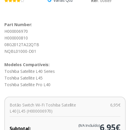
Várias Qtd
Ref
: 00889
Part Number:
H000006970
H000000810
08G2012TA22QTB
NQBL01000-D01
Modelos Compatíveis:
Toshiba Satellite L40 Series
Toshiba Satellite L45
Toshiba Satellite Pro L40
Botão Switch Wi-Fi Toshiba Satellite
6,95€
L40|L45 (H000006970)
6,95€
(IVA Incluído)
Subtotal: