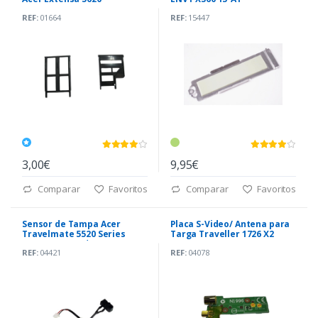
(AM2UT000D00)
REF:
01664
REF:
15447
3,00€
9,95€
Comparar
Favoritos
Comparar
Favoritos
Sensor de Tampa Acer
Placa S-Video/ Antena para
Travelmate 5520 Series
Targa Traveller 1726 X2
(50.4T325.001) *
REF:
04421
REF:
04078