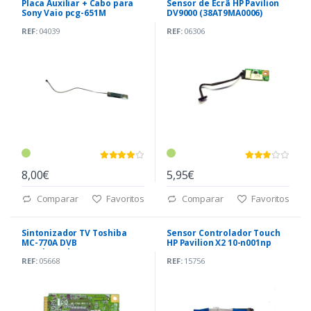
Placa Auxiliar + Cabo para
Sensor de Ecrã HP Pavilion
Sony Vaio pcg-651M
DV9000 (38AT9MA0006)
REF:
04039
REF:
06306
8,00€
5,95€
Comparar
Favoritos
Comparar
Favoritos
Sintonizador TV Toshiba
Sensor Controlador Touch
MC-770A DVB
HP Pavilion X2 10-n001np
A500|A600|P750 (SPK-
(6050A2743501)
REF:
05668
REF:
15756
PK310001A10)