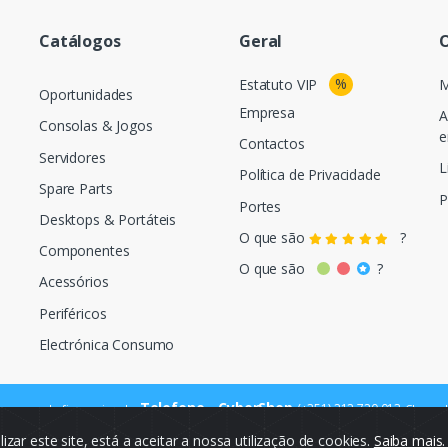
Catálogos
Geral
O
%
Estatuto VIP
M
Oportunidades
Empresa
A
Consolas & Jogos
e
Contactos
Servidores
L
Política de Privacidade
Spare Parts
P
Portes
Desktops & Portáteis
O que são
?
Componentes
O que são
?
Acessórios
Periféricos
Electrónica Consumo
Telefone - CyberShop
(+351) 212 720 013
ara a rede fixa nacional
Chamada
ilizar este site, está a aceitar a nossa utilização de cookies.
Saiba mais
© Cybercash