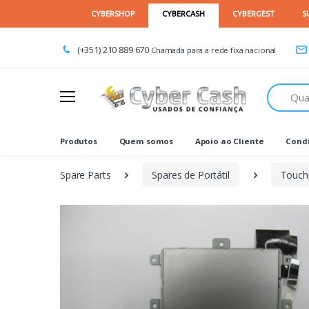
(+351) 210 889 670
Chamada para a rede fixa nacional
Procurar
Produtos
Quem somos
Apoio ao Cliente
Condi
Spare Parts
Spares de Portátil
Touch