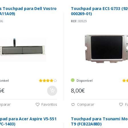
s Touchpad para Dell Vostro
Touchpad para ECS G733 (92
(A11A09)
000269-01)
96
REF:
00929
onível
Disponível
5€
8,00€
parar
Favoritos
Comparar
Fa
pad para Acer Aspire V5-551
Touchpad para Tsunami Mo
7C-1403)
T9 (FCB22A88D)