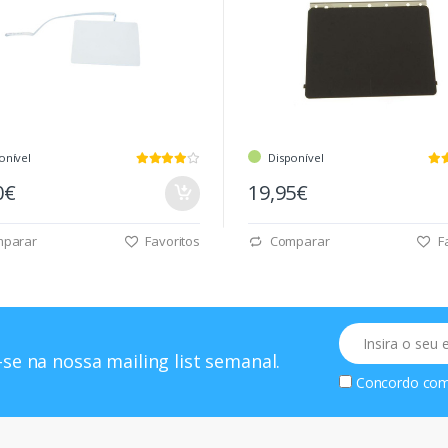
onível
Disponível
0€
19,95€
parar
Favoritos
Comparar
Fa
Email
se na nossa mailing list semanal.
Concordo co