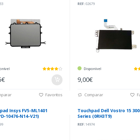
33
REF:
02679
onível
Disponível
5€
9,00€
parar
Favoritos
Comparar
Fa
pad Insys FV5-ML1401
Touchpad Dell Vostro 15 300
PD-10476-N14-V21)
Series (0RH3T9)
99
REF:
14974