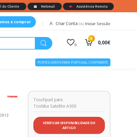
tamos a comprar
Criar Conta
ou
Iniciar Sessão
0
0,00€
0
PORTES GRÁTIS PARA PORTUGAL CONTINENTE
Touchpad para
Toshiba Satellite A300
00913
VERIFICAR DISPONIBILIDADE DO
ARTIGO