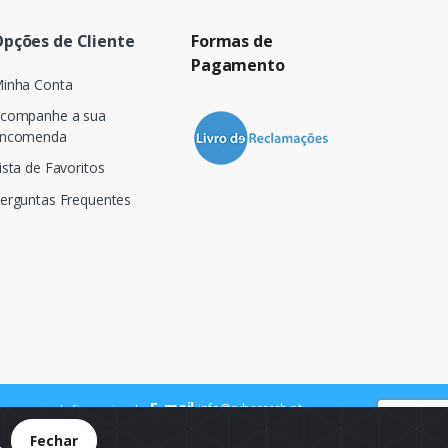
pções de Cliente
Formas de
Pagamento
inha Conta
companhe a sua
ncomenda
ista de Favoritos
erguntas Frequentes
E-mail
info@cybercash.pt
 para a rede fixa nacional
.
Fechar