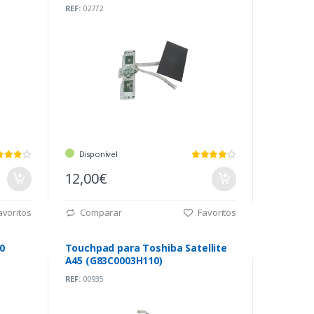
REF:
02772
Disponível
12,00€
voritos
Comparar
Favoritos
0
Touchpad para Toshiba Satellite
A45 (G83C0003H110)
REF:
00935