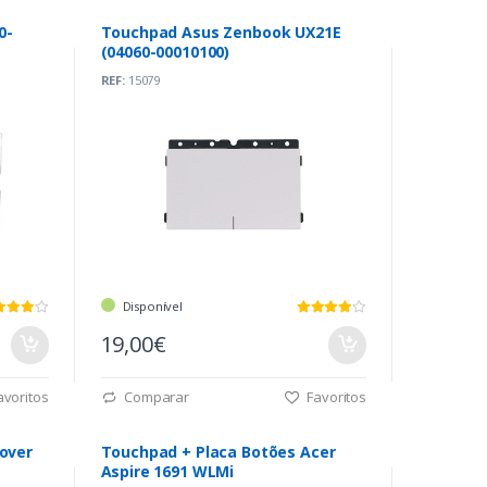
0-
Touchpad Asus Zenbook UX21E
(04060-00010100)
REF:
15079
Disponível
19,00€
voritos
Comparar
Favoritos
over
Touchpad + Placa Botões Acer
Aspire 1691 WLMi