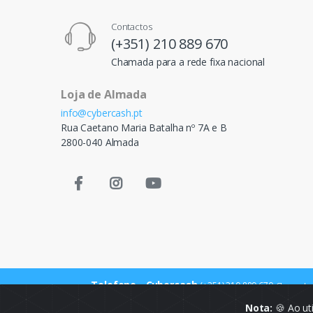
Contactos
(+351) 210 889 670
Chamada para a rede fixa nacional
Loja de Almada
info@cybercash.pt
Rua Caetano Maria Batalha nº 7A e B
2800-040 Almada
Telefone - Cybercash
(+351) 210 889 670
Chamada p
Nota:
🍪 Ao ut