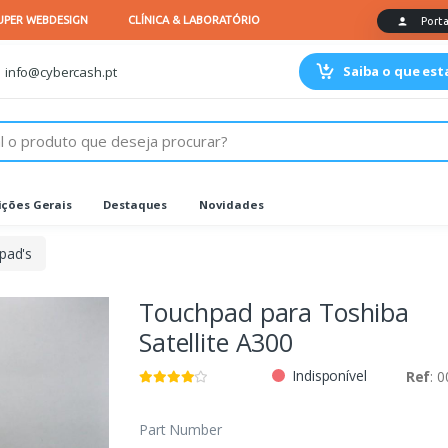
Saiba o que es
info@cybercash.pt
ções Gerais
Destaques
Novidades
pad's
Touchpad para Toshiba
Satellite A300
Indisponível
Ref
: 
Part Number