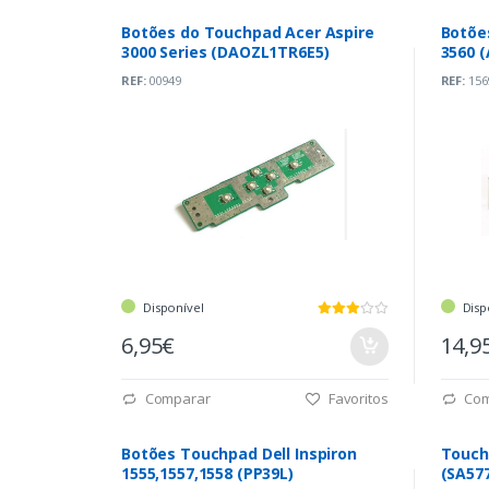
Botões do Touchpad Acer Aspire
Botõe
3000 Series (DAOZL1TR6E5)
3560 
REF:
00949
REF:
156
Disponível
Disp
6,95€
14,9
Comparar
Favoritos
Com
Botões Touchpad Dell Inspiron
Touch
1555,1557,1558 (PP39L)
(SA57