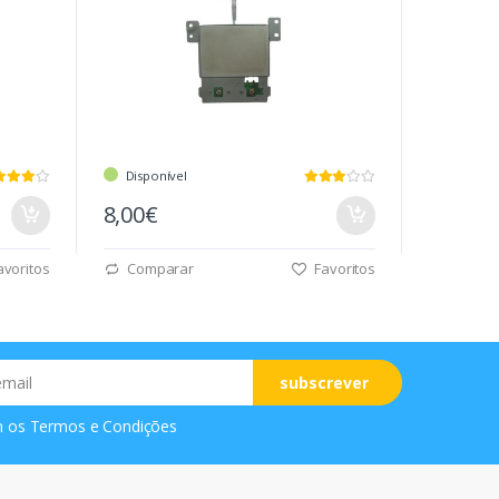
Disponível
8,00€
voritos
Comparar
Favoritos
subscrever
m os
Termos e Condições