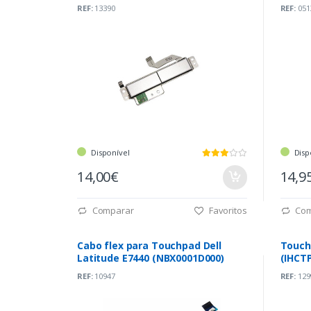
REF:
13390
REF:
051
Disponível
Disp
14,00€
14,9
Comparar
Favoritos
Com
Cabo flex para Touchpad Dell
Touch
Latitude E7440 (NBX0001D000)
(IHCT
REF:
10947
REF:
129