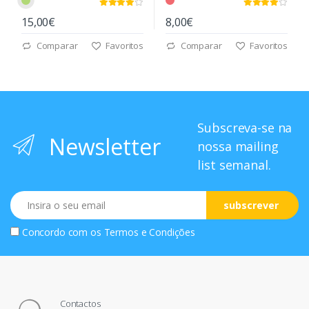
15,00€
8,00€
Comparar
Favoritos
Comparar
Favoritos
Subscreva-se na
Newsletter
nossa mailing
list semanal.
Email
subscrever
Concordo com os
Termos e Condições
Contactos