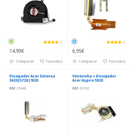
14,99€
6,95€
Comparar
Favoritos
Comparar
Favoritos
Dissipador Acer Extensa
Ventoinha + Dissipador
5620|5720|7620
Acer Aspire 5920
(60.4T336.001)
(3LZD1TATNC02A)
REF:
01648
REF:
01292