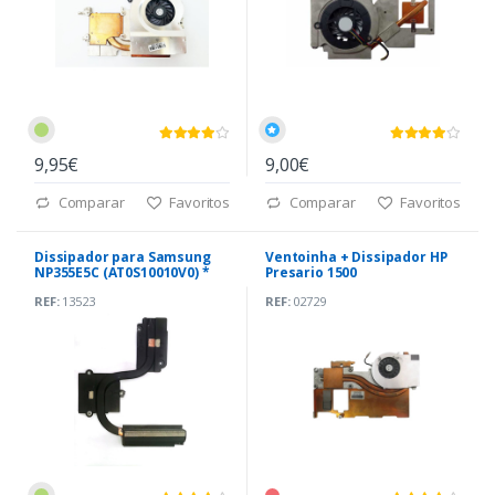
9,95€
9,00€
Comparar
Favoritos
Comparar
Favoritos
Dissipador para Samsung
Ventoinha + Dissipador HP
NP355E5C (AT0S10010V0) *
Presario 1500
REF:
13523
REF:
02729