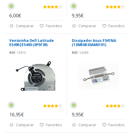
6,00€
9,95€
Comparar
Favoritos
Comparar
Favoritos
Ventoinha Dell Latitude
Dissipador Asus F541NA
E5490|E5480 (0P5F39)
(13NB0B30AM0101)
REF:
15915
REF:
14289
16,95€
9,95€
Comparar
Favoritos
Comparar
Favoritos