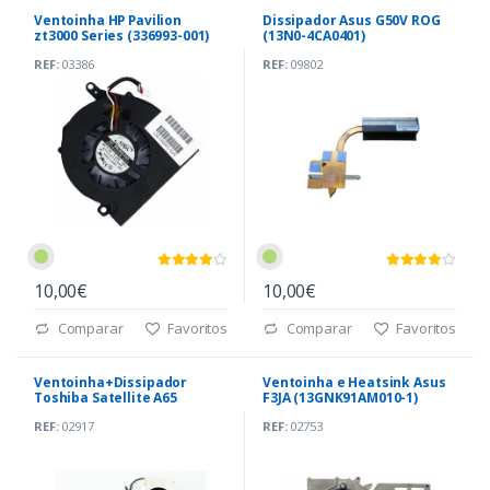
Ventoinha HP Pavilion
Dissipador Asus G50V ROG
zt3000 Series (336993-001)
(13N0-4CA0401)
REF:
03386
REF:
09802
10,00€
10,00€
Comparar
Favoritos
Comparar
Favoritos
Ventoinha+Dissipador
Ventoinha e Heatsink Asus
Toshiba Satellite A65
F3JA (13GNK91AM010-1)
(V000041850)
REF:
02917
REF:
02753