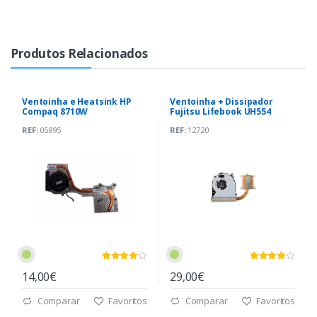
Produtos Relacionados
Ventoinha e Heatsink HP
Ventoinha + Dissipador
Compaq 8710W
Fujitsu Lifebook UH554
(AT00X000200)
(6043B0142401)
REF:
05895
REF:
12720
14,00€
29,00€
Comparar
Favoritos
Comparar
Favoritos