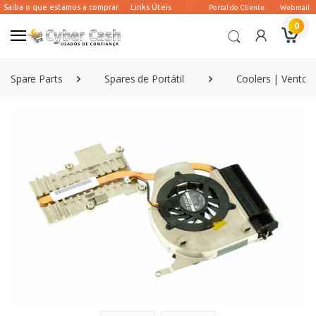
0
Spare Parts
Spares de Portátil
Coolers | Ventoin