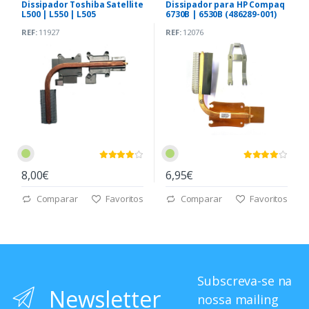
Dissipador Toshiba Satellite
Dissipador para HP Compaq
L500 | L550 | L505
6730B | 6530B (486289-001)
(AT0730020A0)
REF:
11927
REF:
12076
8,00€
6,95€
Comparar
Favoritos
Comparar
Favoritos
Subscreva-se na
Newsletter
nossa mailing