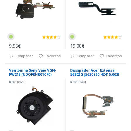
9,95€
19,00€
Comparar
Favoritos
Comparar
Favoritos
Ventoinha Sony Vaio VGN-
Dissipador Acer Extensa
FW21E (UDQFRHR01CF0)
5630ZG|5630 (60.4Z415.002)
REF:
10663
REF:
01491