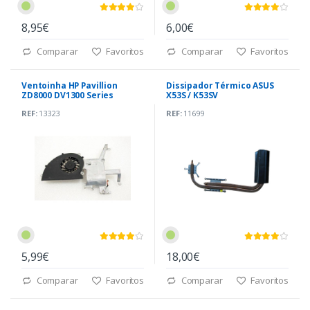
8,95€
6,00€
Comparar
Favoritos
Comparar
Favoritos
Ventoinha HP Pavillion
Dissipador Térmico ASUS
ZD8000 DV1300 Series
X53S / K53SV
(380027-001)
(13GN3G1AM010)
REF:
13323
REF:
11699
5,99€
18,00€
Comparar
Favoritos
Comparar
Favoritos