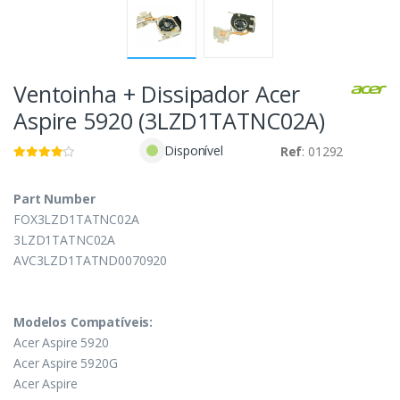
Ventoinha + Dissipador Acer
Aspire 5920 (3LZD1TATNC02A)
Disponível
Ref
: 01292
Part Number
FOX3LZD1TATNC02A
3LZD1TATNC02A
AVC3LZD1TATND0070920
Modelos Compatíveis:
Acer Aspire 5920
Acer Aspire 5920G
Acer Aspire