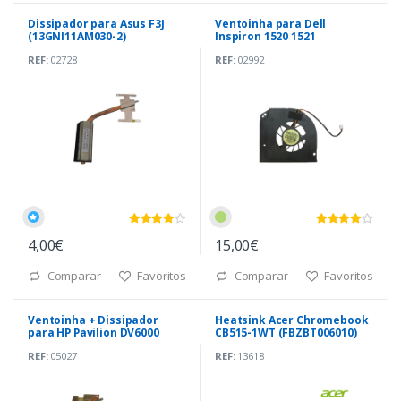
Dissipador para Asus F3J
Ventoinha para Dell
(13GNI11AM030-2)
Inspiron 1520 1521
REF:
02728
REF:
02992
4,00€
15,00€
Comparar
Favoritos
Comparar
Favoritos
Ventoinha + Dissipador
Heatsink Acer Chromebook
para HP Pavilion DV6000
CB515-1WT (FBZBT006010)
(3IAT1TATP403)
REF:
05027
REF:
13618