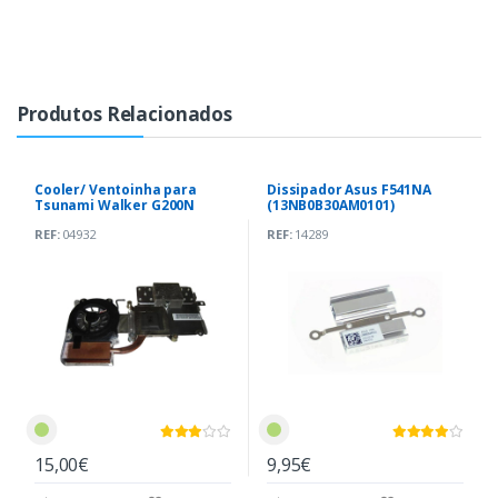
Produtos Relacionados
Cooler/ Ventoinha para
Dissipador Asus F541NA
Tsunami Walker G200N
(13NB0B30AM0101)
REF:
04932
REF:
14289
15,00€
9,95€