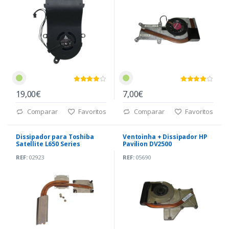
19,00€
7,00€
Comparar
Favoritos
Comparar
Favoritos
Dissipador para Toshiba
Ventoinha + Dissipador HP
Satellite L650 Series
Pavilion DV2500
(V000210930)
(60.4S507.001)
REF:
02923
REF:
05690