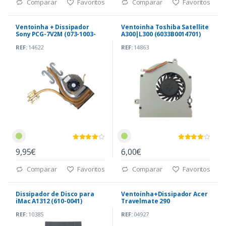
Comparar
Favoritos
Comparar
Favoritos
Ventoinha + Dissipador
Ventoinha Toshiba Satellite
Sony PCG-7V2M (073-1003-
A300|L300 (6033B0014701)
1890)
REF:
14622
REF:
14863
9,95€
6,00€
Comparar
Favoritos
Comparar
Favoritos
Dissipador de Disco para
Ventoinha+Dissipador Acer
iMac A1312 (610-0041)
Travelmate 290
(ATCL561B000)
REF:
10385
REF:
04927