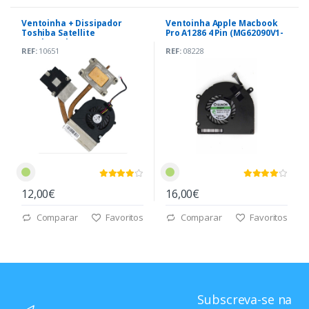
Ventoinha + Dissipador
Ventoinha Apple Macbook
Toshiba Satellite
Pro A1286 4 Pin (MG62090V1-
L635|L630|L735
Q020-S99)
REF:
10651
REF:
08228
(V000240410)
12,00€
16,00€
Comparar
Favoritos
Comparar
Favoritos
Subscreva-se na