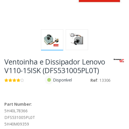
Ventoinha e Dissipador Lenovo
V110-15ISK (DFS531005PL0T)
Disponível
Ref
: 13306
Part Number:
5H40L78366
DFS531005PL0T
5H40M09359