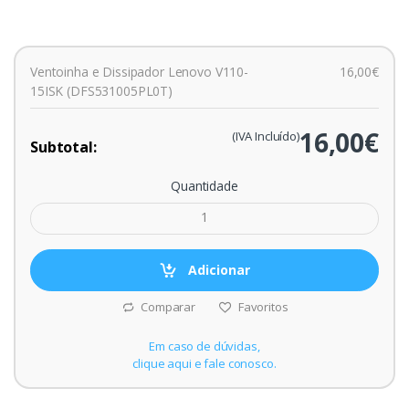
Ventoinha e Dissipador Lenovo V110-
16,00€
15ISK (DFS531005PL0T)
16,00€
(IVA Incluído)
Subtotal:
Quantidade
Adicionar
Comparar
Favoritos
Em caso de dúvidas,
clique aqui e fale conosco.