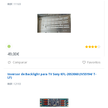
REF:
11169
49,00€
Comparar
Favoritos
Inversor de Backlight para TV Sony KFL-20S3060 (IV55194/ T-
LF)
REF:
12193