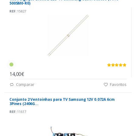
500SM0-R0)
REF:
15827
14,00€
Comparar
Favoritos
Conjunto 2 Ventoinhas para TV Samsung 12V 0.072A 6cm
3Pines (2406G...
REF:
11617