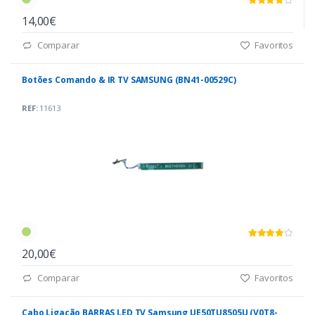
14,00€
Comparar
Favoritos
Botões Comando & IR TV SAMSUNG (BN41-00529C)
REF:
11613
20,00€
Comparar
Favoritos
Cabo Ligação BARRAS LED TV Samsung UE50TU8505U (V0T8-