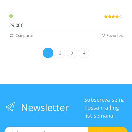
29,00€
Comparar
Favoritos
1
2
3
4
Subscreva-se na
Newsletter
nossa mailing
list semanal.
Email