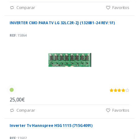
Comparar
Favoritos
INVERTER CMO PARA TV LG 32LC2R-ZJ (1320B1-24 REV:1F)
REF:
15864
25,00€
Comparar
Favoritos
Inverter Tv Hannspree HSG 1115 (715G4091)
REF:
11602