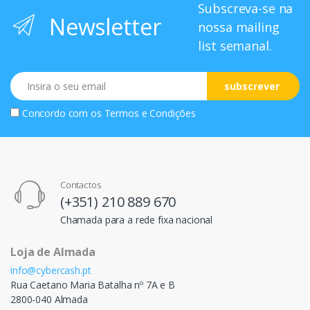
Subscreva-se na
Newsletter
nossa mailing
list semanal.
Email
subscrever
Concordo com os
Termos e Condições
Contactos
(+351) 210 889 670
Chamada para a rede fixa nacional
Loja de Almada
info@cybercash.pt
Rua Caetano Maria Batalha nº 7A e B
2800-040 Almada