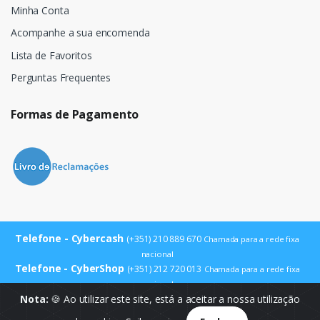
Minha Conta
Acompanhe a sua encomenda
Lista de Favoritos
Perguntas Frequentes
Formas de Pagamento
Telefone - Cybercash
(+351) 210 889 670
Chamada para a rede fixa
nacional
Telefone - CyberShop
(+351) 212 720 013
Chamada para a rede fixa
nacional
E-mail
Nota:
🍪 Ao utilizar este site, está a aceitar a nossa utilização
info@cybercash.pt