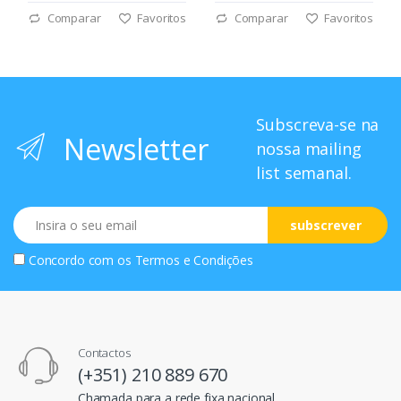
Comparar
Favoritos
Comparar
Favoritos
Subscreva-se na
Newsletter
nossa mailing
list semanal.
Email
subscrever
Concordo com os
Termos e Condições
Contactos
(+351) 210 889 670
Chamada para a rede fixa nacional