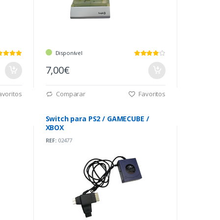
Disponível
7,00€
voritos
Comparar
Favoritos
Switch para PS2 / GAMECUBE /
XBOX
REF:
02477