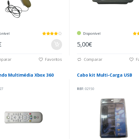
onível
Disponível
€
5,00€
parar
Favoritos
Comparar
Fa
do Multimédia Xbox 360
Cabo kit Multi-Carga USB
27
REF:
02150