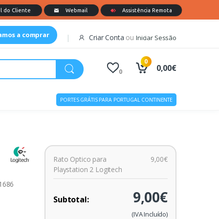
tamos a comprar
Criar Conta
ou
Iniciar Sessão
0
0,00€
0
PORTES GRÁTIS PARA PORTUGAL CONTINENTE
Rato Optico para
9,00€
Playstation 2 Logitech
01686
9,00€
Subtotal:
(IVA Incluído)