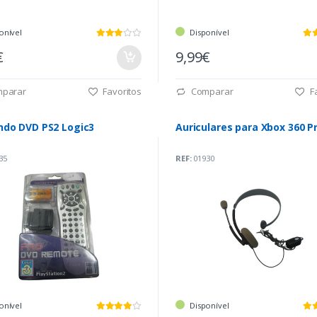
onível
Disponível
€
9,99€
parar
Favoritos
Comparar
Fa
do DVD PS2 Logic3
Auriculares para Xbox 360 P
35
REF:
01930
onível
Disponível