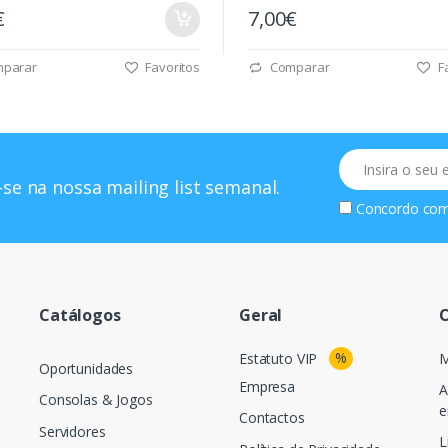
€
7,00€
parar
Favoritos
Comparar
Fa
Email
se na nossa mailing list semanal.
Concordo co
Catálogos
Geral
O
%
Estatuto VIP
M
Oportunidades
Empresa
A
Consolas & Jogos
e
Contactos
Servidores
L