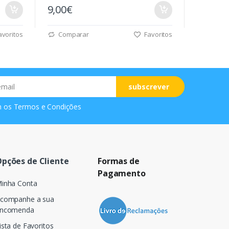
9,00€
voritos
Comparar
Favoritos
subscrever
m os
Termos e Condições
pções de Cliente
Formas de
Pagamento
inha Conta
companhe a sua
ncomenda
ista de Favoritos