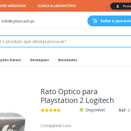
Saiba o que es
info@cybercash.pt
ções Gerais
Destaques
Novidades
Rato Optico para
Playstation 2 Logitech
Disponível
Ref
: 
Compativel com: