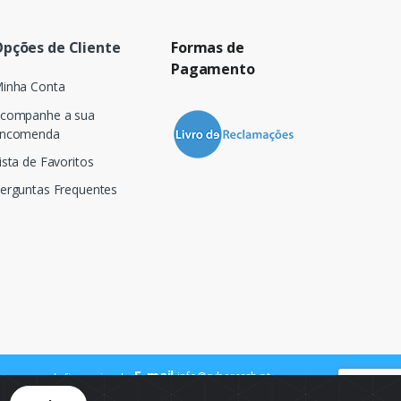
pções de Cliente
Formas de
Pagamento
inha Conta
companhe a sua
ncomenda
ista de Favoritos
erguntas Frequentes
E-mail
info@cybercash.pt
 para a rede fixa nacional