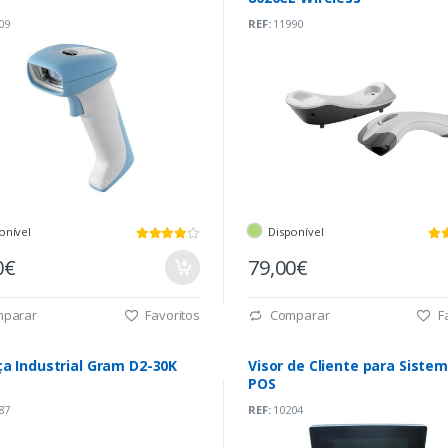
09
REF:
11990
onível
Disponível
0€
79,00€
parar
Favoritos
Comparar
Fa
a Industrial Gram D2-30K
Visor de Cliente para Siste
POS
87
REF:
10204