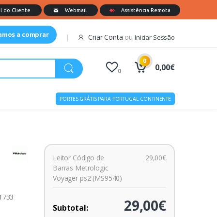
tamos a comprar
Criar Conta
ou
Iniciar Sessão
0
0,00€
0
PORTES GRÁTIS PARA PORTUGAL CONTINENTE
Leitor Código de
29,00€
Barras Metrologic
Voyager ps2 (MS9540)
01733
29,00€
Subtotal: