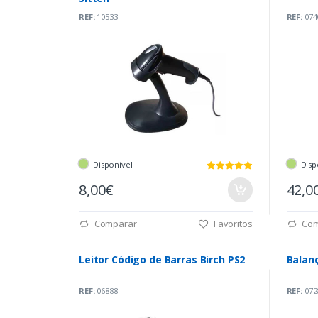
REF:
10533
REF:
074
Disponível
Disp
8,00€
42,0
Comparar
Favoritos
Com
Leitor Código de Barras Birch PS2
Balanç
REF:
06888
REF:
072