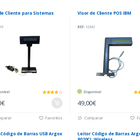
de Cliente para Sistemas
Visor de Cliente POS IBM
10
REF:
10342
onível
Disponível
0€
49,00€
parar
Favoritos
Comparar
Fa
 Código de Barras USB Argox
Leitor Código de Barras Arg
8020CL Wireless