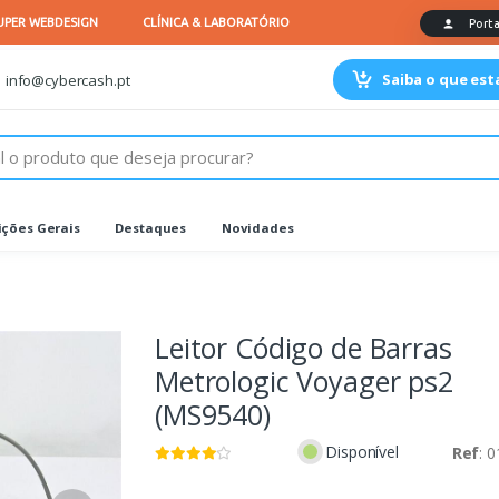
Saiba o que es
info@cybercash.pt
ções Gerais
Destaques
Novidades
Leitor Código de Barras
Metrologic Voyager ps2
(MS9540)
Disponível
Ref
: 