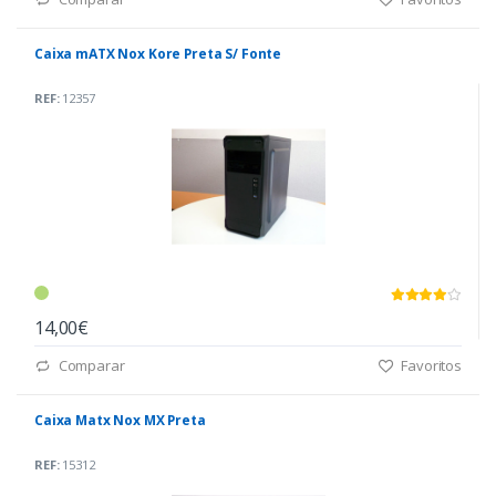
Caixa mATX Nox Kore Preta S/ Fonte
REF:
12357
14,00€
Comparar
Favoritos
Caixa Matx Nox MX Preta
REF:
15312