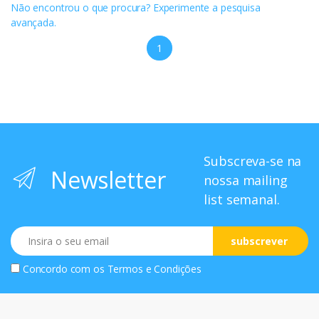
Não encontrou o que procura? Experimente a pesquisa
avançada.
1
Subscreva-se na
Newsletter
nossa mailing
list semanal.
Email
subscrever
Concordo com os
Termos e Condições