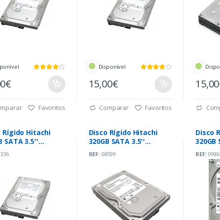
ponível
Disponível
Dispo
00€
15,00€
15,0
mparar
Favoritos
Comparar
Favoritos
Com
 Rígido Hitachi
Disco Rígido Hitachi
Disco R
 SATA 3.5''
320GB SATA 3.5''
320GB 
rpm
7200rpm
7200r
336
REF:
08599
REF:
0986