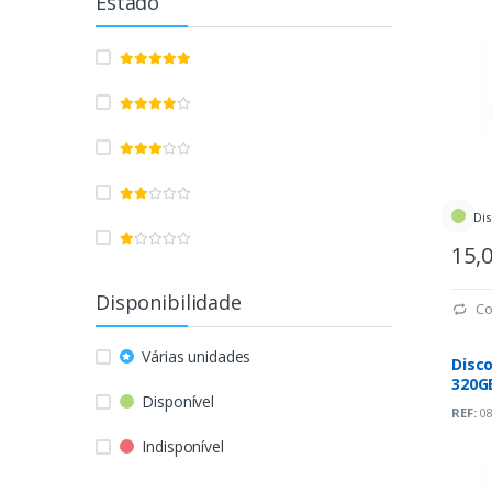
Estado
Dis
15,
Disponibilidade
Co
Várias unidades
Disco
320GB
Disponível
7200
REF:
08
Indisponível