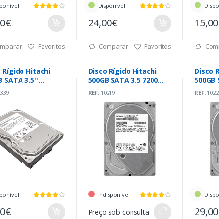
ponível
Disponível
Dispo
00€
24,00€
15,0
mparar
Favoritos
Comparar
Favoritos
Com
 Rígido Hitachi
Disco Rígido Hitachi
Disco R
 SATA 3.5''
500GB SATA 3.5 7200
500GB 
rpm
Rpm
7200r
339
REF:
10219
REF:
1022
ponível
Indisponível
Dispo
00€
29,0
Preço sob consulta