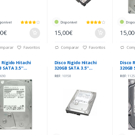
ponível
Disponível
Dispo
00€
15,00€
15,0
mparar
Favoritos
Comparar
Favoritos
Com
 Rígido Hitachi
Disco Rigido Hitachi
Disco R
 SATA 3.5''
320GB SATA 3.5''
320GB 
RPM
7200rpm
7200r
690
REF:
10158
REF:
1125