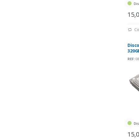
Dis
15,
Co
Disco
320GB
7200
REF:
08
Dis
15,