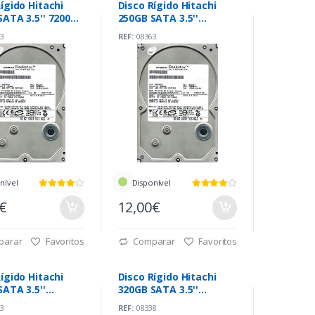
ígido Hitachi
Disco Rígido Hitachi
ATA 3.5'' 7200
250GB SATA 3.5''
7200rpm
3
REF:
08363
nível
Disponível
0€
12,00€
parar
Favoritos
Comparar
Favoritos
ígido Hitachi
Disco Rígido Hitachi
SATA 3.5''
320GB SATA 3.5''
pm
7200rpm
3
REF:
08338