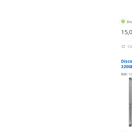
Dis
15,
Co
Disco
320GB
7200
REF:
10