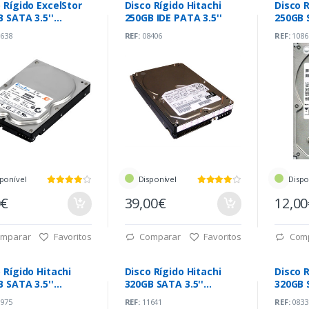
 Rígido ExcelStor
Disco Rígido Hitachi
Disco R
 SATA 3.5''
250GB IDE PATA 3.5''
250GB S
rpm
rpm
638
REF:
08406
REF:
1086
ponível
Disponível
Dispo
0€
39,00€
12,0
mparar
Favoritos
Comparar
Favoritos
Com
 Rígido Hitachi
Disco Rígido Hitachi
Disco R
 SATA 3.5''
320GB SATA 3.5''
320GB 
rpm
7200rpm
7200r
975
REF:
11641
REF:
0833