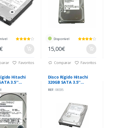
nível
Disponível
0€
15,00€
parar
Favoritos
Comparar
Favoritos
ígido Hitachi
Disco Rígido Hitachi
SATA 3.5''
320GB SATA 3.5''
pm
7200rpm
8
REF:
08335