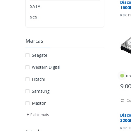
Disco
SATA
160GB
7200
REF:
11
SCSI
Marcas
Seagate
Western Digital
Dis
Hitachi
9,0
Samsung
Co
Maxtor
+
Exibir mais
Disco
320GB
7200
REF:
08