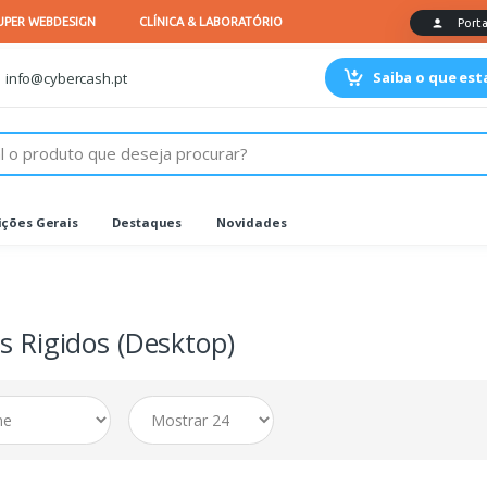
Saiba o que es
info@cybercash.pt
ções Gerais
Destaques
Novidades
s Rigidos (Desktop)