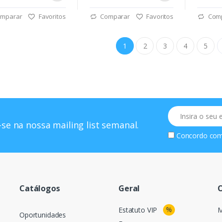
mparar
Favoritos
Comparar
Favoritos
Com
1
2
3
4
5
Email
se na nossa mailing list semanal.
Concordo co
Catálogos
Geral
O
%
Estatuto VIP
M
Oportunidades