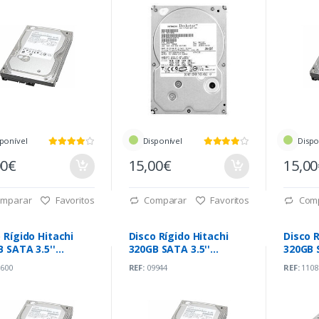
ponível
Disponível
Dispo
00€
15,00€
15,0
mparar
Favoritos
Comparar
Favoritos
Com
 Rígido Hitachi
Disco Rígido Hitachi
Disco R
 SATA 3.5''
320GB SATA 3.5''
320GB 
rpm
7200rpm
7200r
600
REF:
09944
REF:
1108