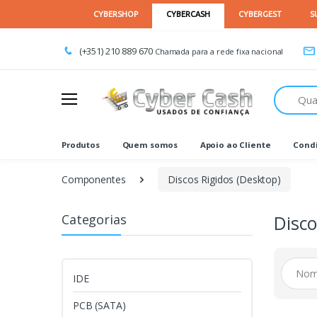
(+351) 210 889 670
Chamada para a rede fixa nacional
Procurar
Produtos
Quem somos
Apoio ao Cliente
Condi
Componentes
Discos Rigidos (Desktop)
Categorias
Disco
IDE
PCB (SATA)