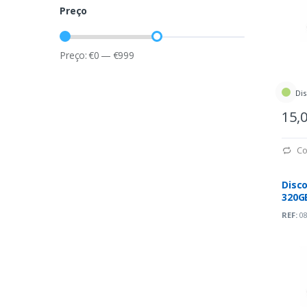
Preço
Preço:
€
0
—
€
999
Dis
15,
Co
Disco
320GB
7200
REF:
08