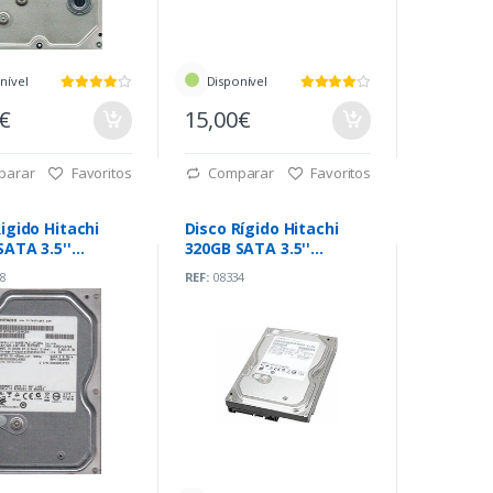
nível
Disponível
0€
15,00€
parar
Favoritos
Comparar
Favoritos
igido Hitachi
Disco Rígido Hitachi
SATA 3.5''
320GB SATA 3.5''
pm
7200rpm
8
REF:
08334