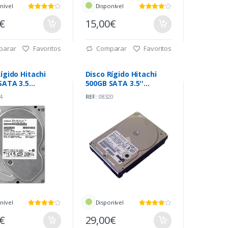
nível
Disponível
0€
15,00€
parar
Favoritos
Comparar
Favoritos
ígido Hitachi
Disco Rígido Hitachi
SATA 3.5
500GB SATA 3.5''
pm
7200rpm
4
REF:
08320
nível
Disponível
0€
29,00€