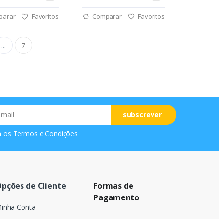
parar
Favoritos
Comparar
Favoritos
...
7
subscrever
m os
Termos e Condições
pções de Cliente
Formas de
Pagamento
inha Conta