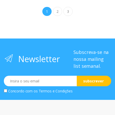
1
2
3
Subscreva-se na
Newsletter
nossa mailing
list semanal.
Email
subscrever
Concordo com os
Termos e Condições