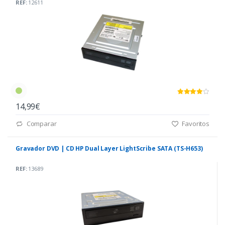
REF:
12611
14,99€
Comparar
Favoritos
Gravador DVD | CD HP Dual Layer LightScribe SATA (TS-H653)
REF:
13689