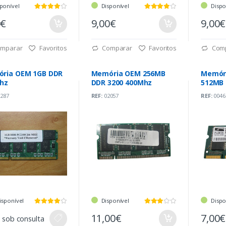
ponível
Disponível
Dispo
0€
9,00€
9,00€
mparar
Favoritos
Comparar
Favoritos
Com
ria OEM 1GB DDR
Memória OEM 256MB
Memór
hz
DDR 3200 400Mhz
512MB
287
REF:
02057
REF:
0046
isponível
Disponível
Dispo
11,00€
7,00€
 sob consulta