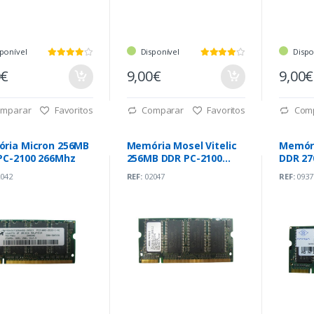
ponível
Disponível
Dispo
0€
9,00€
9,00€
mparar
Favoritos
Comparar
Favoritos
Com
ria Micron 256MB
Memória Mosel Vitelic
Memór
PC-2100 266Mhz
256MB DDR PC-2100
DDR 27
266Mhz
042
REF:
02047
REF:
0937