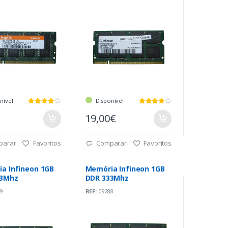
nível
Disponível
19,00€
parar
Favoritos
Comparar
Favoritos
a Infineon 1GB
Memória Infineon 1GB
33Mhz
DDR 333Mhz
9
REF:
09288