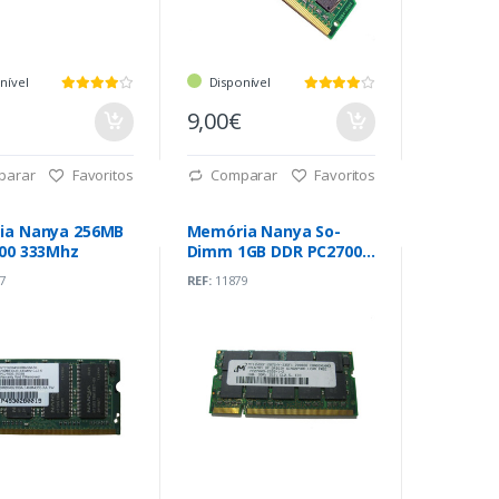
nível
Disponível
9,00€
parar
Favoritos
Comparar
Favoritos
ia Nanya 256MB
Memória Nanya So-
00 333Mhz
Dimm 1GB DDR PC2700S
333Mhz
7
REF:
11879