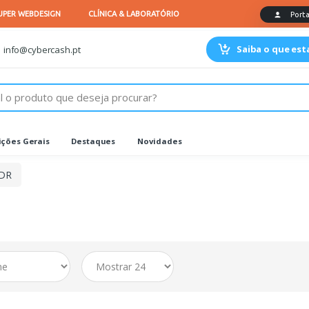
Saiba o que es
info@cybercash.pt
ções Gerais
Destaques
Novidades
DR