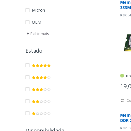
Memó
333Mh
Micron
REF:
04
OEM
+
Exibir mais
Estado
Dis
19,
Co
Memó
DDR 
REF:
02
Disponibilidade