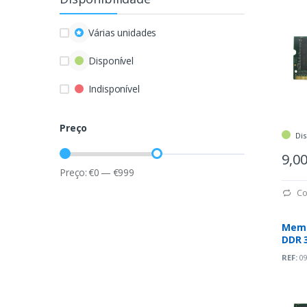
Várias unidades
Disponível
Indisponível
Preço
Dis
9,0
Preço:
€
0
—
€
999
Co
Memó
DDR 
REF:
09