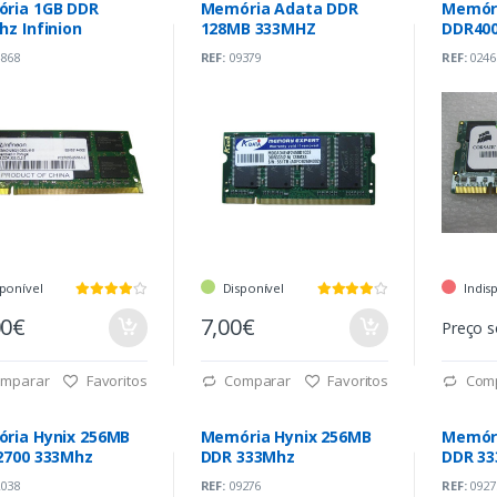
ria 1GB DDR
Memória Adata DDR
Memóri
z Infinion
128MB 333MHZ
DDR40
868
REF:
09379
REF:
0246
ponível
Disponível
Indis
00€
7,00€
Preço s
mparar
Favoritos
Comparar
Favoritos
Com
ria Hynix 256MB
Memória Hynix 256MB
Memóri
2700 333Mhz
DDR 333Mhz
DDR 3
038
REF:
09276
REF:
0927