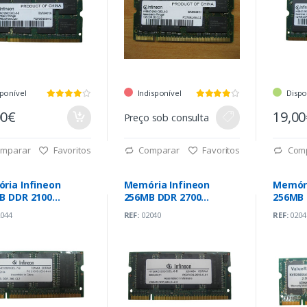
ponível
Indisponível
Dispo
00€
19,0
Preço sob consulta
mparar
Favoritos
Comparar
Favoritos
Com
ria Infineon
Memória Infineon
Memóri
B DDR 2100
256MB DDR 2700
256MB 
hz
333Mhz
266Mh
044
REF:
02040
REF:
0204