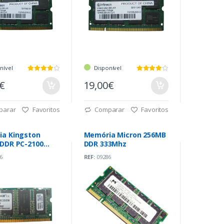
nível
Disponível
0€
19,00€
parar
Favoritos
Comparar
Favoritos
a Kingston
Memória Micron 256MB
DDR PC-2100
DDR 333Mhz
z
6
REF:
09286