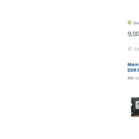
Dis
9,0
Co
Memó
DDR 
REF:
02