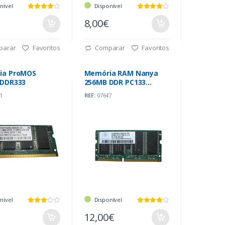
nível
Disponível
8,00€
parar
Favoritos
Comparar
Favoritos
ia ProMOS
Memória RAM Nanya
 DDR333
256MB DDR PC133
Portatil
1
REF:
07647
nível
Disponível
12,00€