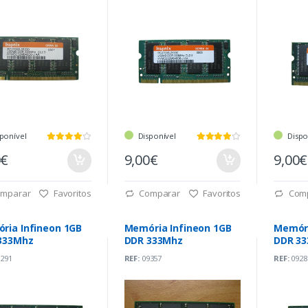
ponível
Disponível
Dispo
0€
9,00€
9,00€
mparar
Favoritos
Comparar
Favoritos
Com
ria Infineon 1GB
Memória Infineon 1GB
Memóri
333Mhz
DDR 333Mhz
DDR 3
291
REF:
09357
REF:
0928