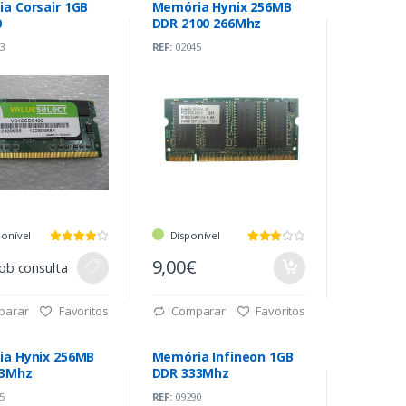
a Corsair 1GB
Memória Hynix 256MB
0
DDR 2100 266Mhz
3
REF:
02045
ponível
Disponível
9,00€
ob consulta
parar
Favoritos
Comparar
Favoritos
a Hynix 256MB
Memória Infineon 1GB
33Mhz
DDR 333Mhz
5
REF:
09290