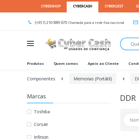
(+351) 210 889 670
Chamada para a rede fixa nacional
Procurar
Produtos
Quem somos
Apoio ao Cliente
Condi
Componentes
Memorias (Portátil)
D
Marcas
DDR
Toshiba
Corsair
Infinion