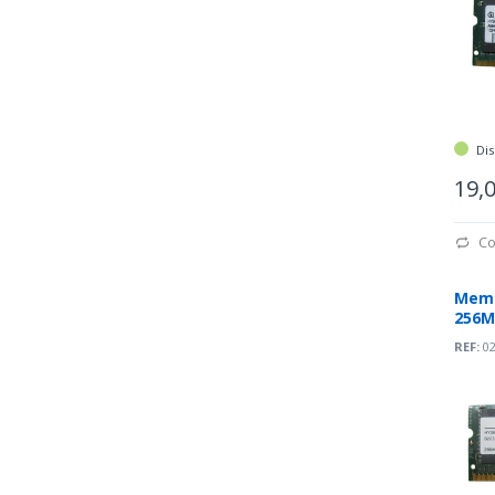
Dis
19,
Co
Memó
256M
266M
REF:
02