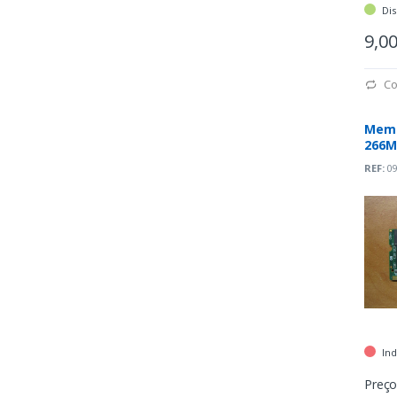
Dis
9,0
Co
Memó
266M
REF:
09
Ind
Preço