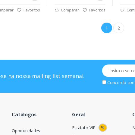
mparar
Favoritos
Comparar
Favoritos
Com
1
2
Email
se na nossa mailing list semanal.
Concordo co
Catálogos
Geral
O
%
Estatuto VIP
M
Oportunidades