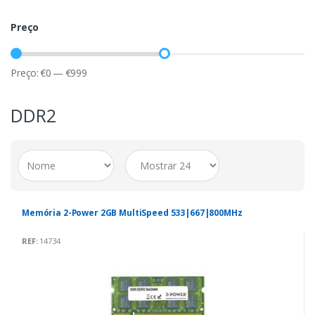
Preço
Preço:
€
0
—
€
999
DDR2
Memória 2-Power 2GB MultiSpeed 533|667|800MHz
REF:
14734