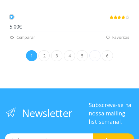
5,00€
Comparar
Favoritos
1
2
3
4
5
...
6
Subscreva-se na
Newsletter
nossa mailing
list semanal.
Email