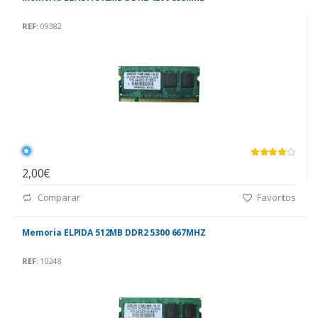
REF:
09382
2,00€
Comparar
Favoritos
Memoria ELPIDA 512MB DDR2 5300 667MHZ
REF:
10248