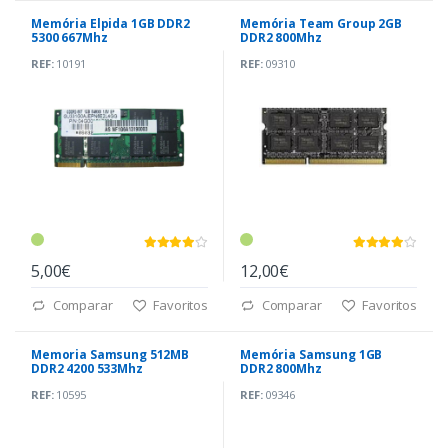
Memória Elpida 1GB DDR2
Memória Team Group 2GB
5300 667Mhz
DDR2 800Mhz
REF:
10191
REF:
09310
5,00€
12,00€
Comparar
Favoritos
Comparar
Favoritos
Memoria Samsung 512MB
Memória Samsung 1GB
DDR2 4200 533Mhz
DDR2 800Mhz
REF:
10595
REF:
09346