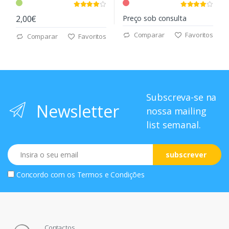
2,00€
Preço sob consulta
Comparar
Favoritos
Comparar
Favoritos
Subscreva-se na
Newsletter
nossa mailing
list semanal.
Email
subscrever
Concordo com os
Termos e Condições
Contactos