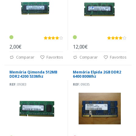
2,00€
12,00€
Comparar
Favoritos
Comparar
Favoritos
Memória Qimonda 512MB
Memória Elpida 2GB DDR2
DDR2 4200 533Mhz
6400 800Mhz
REF:
09383
REF:
09035